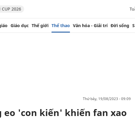
 CUP 2026
Tu
giáo
Giáo dục
Thế giới
Thể thao
Văn hóa - Giải trí
Đời sống
S
thứ bảy, 19/08/2023 - 09:09
eo 'con kiến' khiến fan xao