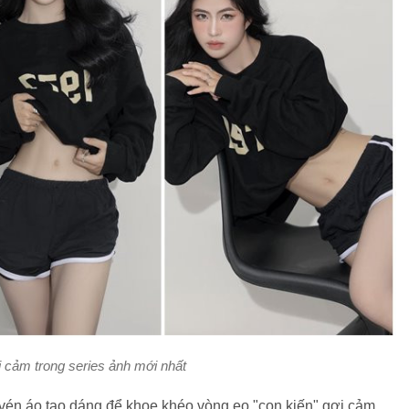
 cảm trong series ảnh mới nhất
vén áo tạo dáng để khoe khéo vòng eo "con kiến" gợi cảm.