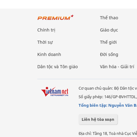
Thể thao
Chính trị
Giáo dục
Thời sự
Thế giới
Kinh doanh
Đời sống
Dân tộc và Tôn giáo
Văn hóa - Giải trí
Cơ quan chủ quản: Bộ Dân tộc v
Số giấy phép: 146/GP-BVHTTDL,
Tổng biên tập: Nguyễn Văn B
Liên hệ tòa soạn
Địa chỉ: Tầng 18, Toà nhà Cục 