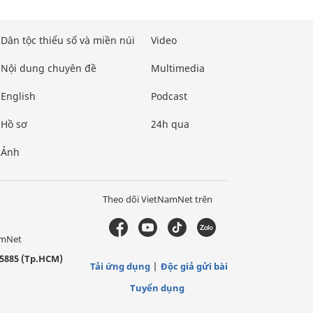
Dân tộc thiểu số và miền núi
Video
Nội dung chuyên đề
Multimedia
English
Podcast
Hồ sơ
24h qua
Ảnh
Theo dõi VietNamNet trên
amNet
5885 (Tp.HCM)
Tải ứng dụng
Độc giả gửi bài
Tuyển dụng