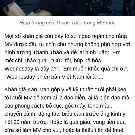
Hình tượng của Thanh Thảo trong MV mới.
Một số khán giả còn bày tỏ sự ngao ngán cho rằng
MV được đầu tư chỉn chu nhưng không phù hợp với
hình tượng Thanh Thảo và để lại bình luận: "Em
mệt chị Thảo quá", "Cứu tôi, búp bê hóa
Wednesday là đây à?", "Em muốn khóc quá chị ơi",
"Wednesday phiên bản Việt Nam lỗi à",...
Khán giả Kan Tran góp ý về kỹ thuật: "Tôi phải kéo
tới cuối MV để xem ai là đạo diễn, ai là biên đạo mà
sao phong cách, bố cục, góc máy, tone màu,
chuyển cảnh, động tác, biểu cảm trước ống kính y
hệt 20 năm trước. Hoặc là quá giàu, vung tiền qua
cửa sổ làm MV cho vui, hoặc là thiếu tiền để thuê