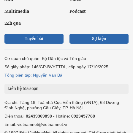
Multimedia
Podcast
24h qua
Tuyến bài
Sự kiện
Cơ quan chủ quản: Bộ Dân tộc và Tôn giáo
Số giấy phép: 146/GP-BVHTTDL, cấp ngày 17/10/2025
Tổng biên tập: Nguyễn Văn Bá
Liên hệ tòa soạn
Địa chỉ: Tầng 18, Toà nhà Cục Viễn thông (VNTA), 68 Dương
Đình Nghệ, phường Cầu Giấy, TP. Hà Nội.
Điện thoại:
02439369898
- Hotline:
0923457788
Email: vietnamnet@vietnamnet.vn
© 1997 Báo VietNamNet. All rights reserved. Chỉ được phát hành