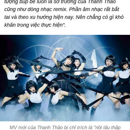
tượng búp bê luôn là sở trường của Thanh Thảo
cũng như dòng nhạc remix. Phần âm nhạc rất bắt
tai và theo xu hướng hiện nay. Nên chẳng có gì khó
khăn trong việc thực hiện".
MV mới của Thanh Thảo bị chỉ trích là "nồi lẩu thập