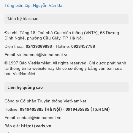
Tổng biên tập: Nguyễn Văn Bá
Liên hệ tòa soạn
Địa chỉ: Tầng 18, Toà nhà Cục Viễn thông (VNTA), 68 Dương
Đình Nghệ, phường Cầu Giấy, TP. Hà Nội.
Điện thoại:
02439369898
- Hotline:
0923457788
Email: vietnamnet@vietnamnet.vn
© 1997 Báo VietNamNet. All rights reserved. Chỉ được phát hành
lại thông tin từ website này khi có sự đồng ý bằng văn bản của
báo VietNamNet.
Liên hệ quảng cáo
Công ty Cổ phần Truyền thông VietNamNet
0919405885 (Hà Nội)
0919435885 (Tp.HCM)
Hotline:
-
Email: contact@vietnamnet.vn
http://vads.vn
Báo giá: