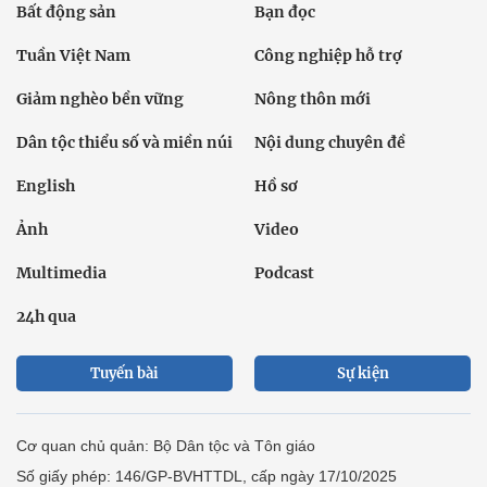
Bất động sản
Bạn đọc
Tuần Việt Nam
Công nghiệp hỗ trợ
Giảm nghèo bền vững
Nông thôn mới
Dân tộc thiểu số và miền núi
Nội dung chuyên đề
English
Hồ sơ
Ảnh
Video
Multimedia
Podcast
24h qua
Tuyến bài
Sự kiện
Cơ quan chủ quản: Bộ Dân tộc và Tôn giáo
Số giấy phép: 146/GP-BVHTTDL, cấp ngày 17/10/2025