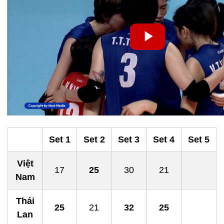
Set 1
Set 2
Set 3
Set 4
Set 5
Việt
17
25
30
21
Nam
Thái
25
21
32
25
Lan