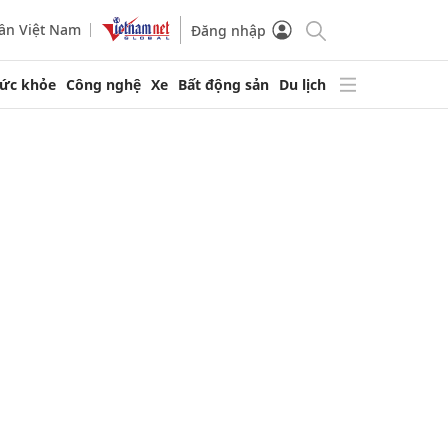
ần Việt Nam
Đăng nhập
ức khỏe
Công nghệ
Xe
Bất động sản
Du lịch