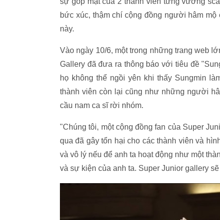
sự góp mặt của 2 thành viên từng vướng sca
bức xúc, thậm chí cộng đồng người hâm mộ c
này.
Vào ngày 10/6, một trong những trang web lớn
Gallery đã đưa ra thông báo với tiêu đề "Sun
họ không thể ngồi yên khi thấy Sungmin l
thành viên còn lại cũng như những người hâ
cầu nam ca sĩ rời nhóm.
"Chúng tôi, một cộng đồng fan của Super Jun
qua đã gây tổn hại cho các thành viên và hìn
và vô lý nếu để anh ta hoạt động như một thàn
và sự kiện của anh ta. Super Junior gallery s