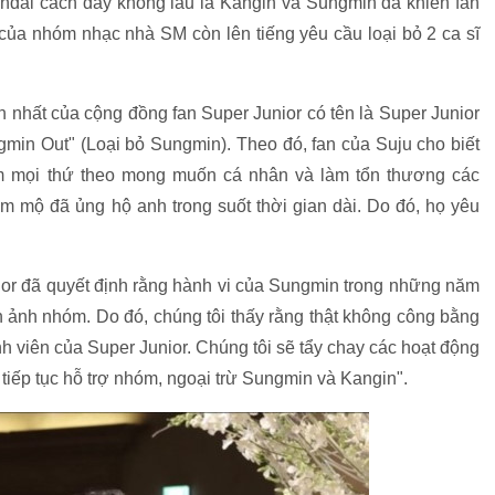
ndal cách đây không lâu là Kangin và Sungmin đã khiến fan
ủa nhóm nhạc nhà SM còn lên tiếng yêu cầu loại bỏ 2 ca sĩ
 nhất của cộng đồng fan Super Junior có tên là Super Junior
gmin Out" (Loại bỏ Sungmin). Theo đó, fan của Suju cho biết
àm mọi thứ theo mong muốn cá nhân và làm tổn thương các
m mộ đã ủng hộ anh trong suốt thời gian dài. Do đó, họ yêu
ior đã quyết định rằng hành vi của Sungmin trong những năm
h ảnh nhóm. Do đó, chúng tôi thấy rằng thật không công bằng
h viên của Super Junior. Chúng tôi sẽ tẩy chay các hoạt động
ẽ tiếp tục hỗ trợ nhóm, ngoại trừ Sungmin và Kangin".