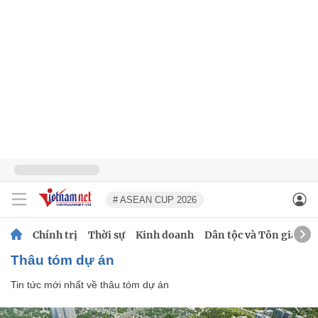
# ASEAN CUP 2026
Chính trị
Thời sự
Kinh doanh
Dân tộc và Tôn giáo
thâu tóm dự án
Tin tức mới nhất về
thâu tóm dự án