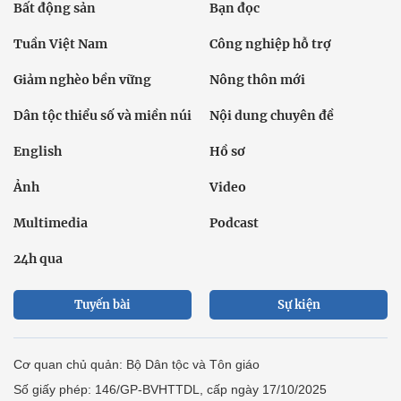
Bất động sản
Bạn đọc
Tuần Việt Nam
Công nghiệp hỗ trợ
Giảm nghèo bền vững
Nông thôn mới
Dân tộc thiểu số và miền núi
Nội dung chuyên đề
English
Hồ sơ
Ảnh
Video
Multimedia
Podcast
24h qua
Tuyến bài
Sự kiện
Cơ quan chủ quản: Bộ Dân tộc và Tôn giáo
Số giấy phép: 146/GP-BVHTTDL, cấp ngày 17/10/2025