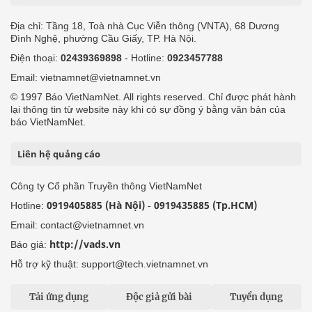
Địa chỉ: Tầng 18, Toà nhà Cục Viễn thông (VNTA), 68 Dương
Đình Nghệ, phường Cầu Giấy, TP. Hà Nội.
Điện thoại:
02439369898
- Hotline:
0923457788
Email: vietnamnet@vietnamnet.vn
© 1997 Báo VietNamNet. All rights reserved. Chỉ được phát hành
lại thông tin từ website này khi có sự đồng ý bằng văn bản của
báo VietNamNet.
Liên hệ quảng cáo
Công ty Cổ phần Truyền thông VietNamNet
0919405885 (Hà Nội)
0919435885 (Tp.HCM)
Hotline:
-
Email: contact@vietnamnet.vn
http://vads.vn
Báo giá:
Hỗ trợ kỹ thuật: support@tech.vietnamnet.vn
Tải ứng dụng
Độc giả gửi bài
Tuyển dụng