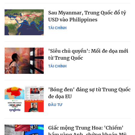
Sau Myanmar, Trung Quốc đổ tỷ
USD vào Philippines
TÀI CHÍNH
'Siêu chủ quyền': Mối đe dọa mới
từ Trung Quốc
TÀI CHÍNH
'Bóng đen' đáng sợ từ Trung Quốc
đe dọa EU
ĐẦU TƯ
Giấc mộng Trung Hoa: 'Chiếm'
hầm vàng Anh, chứng khoán Mỹ