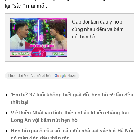
lại "sàn" mai mối.
Cặp đôi tâm đầu ý hợp,
cùng nhau đếm và bấm
nút hẹn hò
'Em bé' 37 tuổi không biết giặt đồ, hẹn hò 59 lần đều
thất bại
Việt kiều Nhật vui tính, thích nhậu khiến chàng trai
Long An vội bấm nút hẹn hò
Hẹn hò qua ô cửa sổ, cặp đôi nhà sát vách ở Hà Nội
có màn đón dâu thần tốc