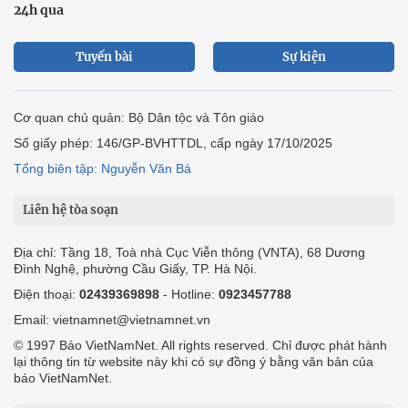
24h qua
Tuyến bài
Sự kiện
Cơ quan chủ quản: Bộ Dân tộc và Tôn giáo
Số giấy phép: 146/GP-BVHTTDL, cấp ngày 17/10/2025
Tổng biên tập: Nguyễn Văn Bá
Liên hệ tòa soạn
Địa chỉ: Tầng 18, Toà nhà Cục Viễn thông (VNTA), 68 Dương
Đình Nghệ, phường Cầu Giấy, TP. Hà Nội.
Điện thoại:
02439369898
- Hotline:
0923457788
Email: vietnamnet@vietnamnet.vn
© 1997 Báo VietNamNet. All rights reserved. Chỉ được phát hành
lại thông tin từ website này khi có sự đồng ý bằng văn bản của
báo VietNamNet.