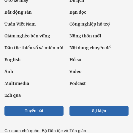
Ô tô xe máy
Du lịch
Bất động sản
Bạn đọc
Tuần Việt Nam
Công nghiệp hỗ trợ
Giảm nghèo bền vững
Nông thôn mới
Dân tộc thiểu số và miền núi
Nội dung chuyên đề
English
Hồ sơ
Ảnh
Video
Multimedia
Podcast
24h qua
Tuyến bài
Sự kiện
Cơ quan chủ quản: Bộ Dân tộc và Tôn giáo