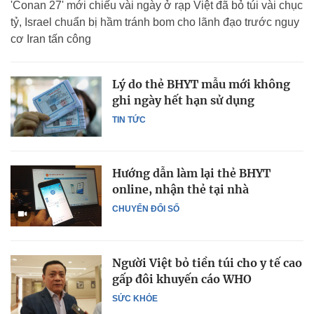
'Conan 27' mới chiếu vài ngày ở rạp Việt đã bỏ túi vài chục
tỷ, Israel chuẩn bị hầm tránh bom cho lãnh đạo trước nguy
cơ Iran tấn công
Lý do thẻ BHYT mẫu mới không
ghi ngày hết hạn sử dụng
TIN TỨC
Hướng dẫn làm lại thẻ BHYT
online, nhận thẻ tại nhà
CHUYỂN ĐỔI SỐ
Người Việt bỏ tiền túi cho y tế cao
gấp đôi khuyến cáo WHO
SỨC KHỎE