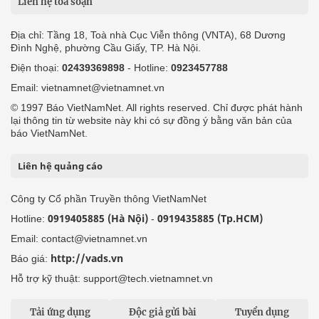
Liên hệ tòa soạn
Địa chỉ: Tầng 18, Toà nhà Cục Viễn thông (VNTA), 68 Dương
Đình Nghệ, phường Cầu Giấy, TP. Hà Nội.
Điện thoại:
02439369898
- Hotline:
0923457788
Email: vietnamnet@vietnamnet.vn
© 1997 Báo VietNamNet. All rights reserved. Chỉ được phát hành
lại thông tin từ website này khi có sự đồng ý bằng văn bản của
báo VietNamNet.
Liên hệ quảng cáo
Công ty Cổ phần Truyền thông VietNamNet
0919405885 (Hà Nội)
0919435885 (Tp.HCM)
Hotline:
-
Email: contact@vietnamnet.vn
http://vads.vn
Báo giá:
Hỗ trợ kỹ thuật: support@tech.vietnamnet.vn
Tải ứng dụng
Độc giả gửi bài
Tuyển dụng