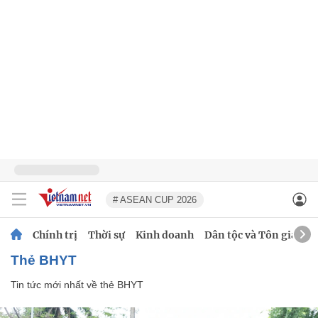
# ASEAN CUP 2026
Chính trị
Thời sự
Kinh doanh
Dân tộc và Tôn giáo
thẻ BHYT
Tin tức mới nhất về
thẻ BHYT