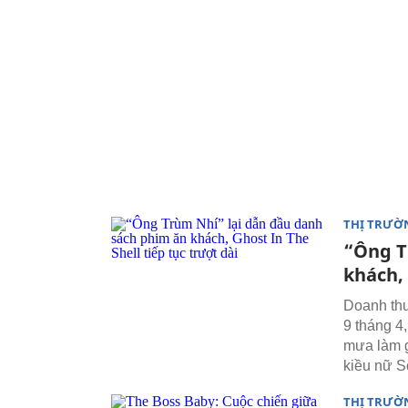
THỊ TRƯỜ
“Ông T
khách, 
Doanh thu
9 tháng 4
mưa làm g
kiều nữ S
THỊ TRƯỜ