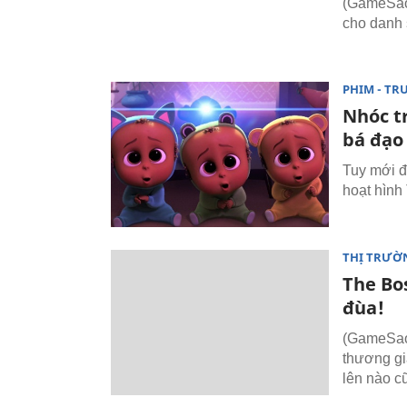
(GameSao.
cho danh 
PHIM - TR
Nhóc t
bá đạo
Tuy mới đ
hoạt hình
THỊ TRƯỜ
The Bo
đùa!
(GameSao.
thương gi
lên nào cũ