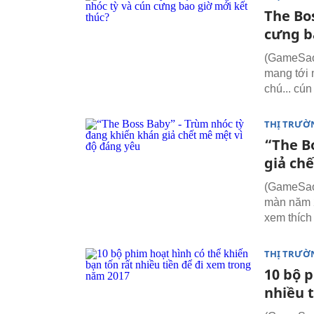
The Bo
cưng b
(GameSao
mang tới 
chú... cún
THỊ TRƯỜ
“The B
giả ch
(GameSao.
màn năm 
xem thích
THỊ TRƯỜ
10 bộ p
nhiều 