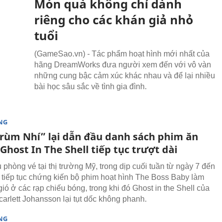
Món quà không chỉ dành
riêng cho các khán giả nhỏ
tuổi
(GameSao.vn) - Tác phẩm hoạt hình mới nhất của
hãng DreamWorks đưa người xem đến với vô vàn
những cung bậc cảm xúc khác nhau và để lại nhiều
bài học sâu sắc về tình gia đình.
NG
rùm Nhí” lại dẫn đầu danh sách phim ăn
Ghost In The Shell tiếp tục trượt dài
 phòng vé tại thị trường Mỹ, trong dịp cuối tuần từ ngày 7 đến
, tiếp tục chứng kiến bộ phim hoạt hình The Boss Baby làm
ió ở các rạp chiếu bóng, trong khi đó Ghost in the Shell của
carlett Johansson lại tụt dốc không phanh.
NG