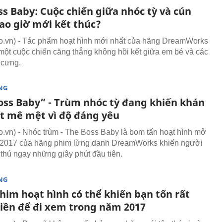
ss Baby: Cuộc chiến giữa nhóc tỳ và cún
ao giờ mới kết thúc?
.vn) - Tác phẩm hoạt hình mới nhất của hãng DreamWorks
một cuộc chiến căng thẳng không hồi kết giữa em bé và các
 cưng.
NG
oss Baby” - Trùm nhóc tỳ đang khiến khán
ết mê mệt vì độ đáng yêu
vn) - Nhóc trùm - The Boss Baby là bom tấn hoạt hình mở
2017 của hãng phim lừng danh DreamWorks khiến người
 thú ngay những giây phút đầu tiên.
NG
him hoạt hình có thể khiến bạn tốn rất
tiền để đi xem trong năm 2017