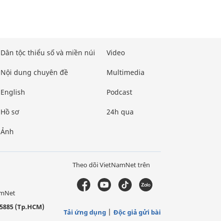
Dân tộc thiểu số và miền núi
Video
Nội dung chuyên đề
Multimedia
English
Podcast
Hồ sơ
24h qua
Ảnh
Theo dõi VietNamNet trên
amNet
5885 (Tp.HCM)
Tải ứng dụng
Độc giả gửi bài