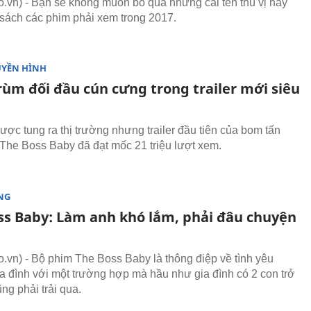
vn) - Bạn sẽ không muốn bỏ qua những cái tên thú vị này
sách các phim phải xem trong 2017.
UYỀN HÌNH
rùm đối đầu cún cưng trong trailer mới siêu
ược tung ra thị trường nhưng trailer đầu tiên của bom tấn
 The Boss Baby đã đạt mốc 21 triệu lượt xem.
NG
ss Baby: Làm anh khó lắm, phải đâu chuyện
vn) - Bộ phim The Boss Baby là thông điệp về tình yêu
a đình với một trường hợp mà hầu như gia đình có 2 con trở
ng phải trải qua.