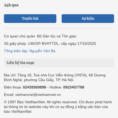
24h qua
Tuyến bài
Sự kiện
Cơ quan chủ quản: Bộ Dân tộc và Tôn giáo
Số giấy phép: 146/GP-BVHTTDL, cấp ngày 17/10/2025
Tổng biên tập: Nguyễn Văn Bá
Liên hệ tòa soạn
Địa chỉ: Tầng 18, Toà nhà Cục Viễn thông (VNTA), 68 Dương
Đình Nghệ, phường Cầu Giấy, TP. Hà Nội.
Điện thoại:
02439369898
- Hotline:
0923457788
Email: vietnamnet@vietnamnet.vn
© 1997 Báo VietNamNet. All rights reserved. Chỉ được phát hành
lại thông tin từ website này khi có sự đồng ý bằng văn bản của
báo VietNamNet.