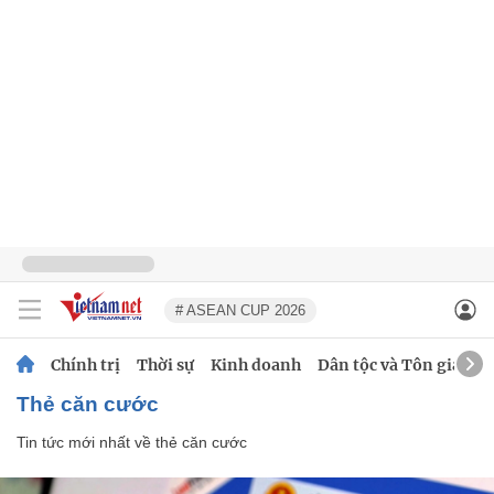
# ASEAN CUP 2026
Chính trị
Thời sự
Kinh doanh
Dân tộc và Tôn giáo
thẻ căn cước
Tin tức mới nhất về
thẻ căn cước