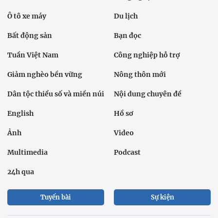
Ô tô xe máy
Du lịch
Bất động sản
Bạn đọc
Tuần Việt Nam
Công nghiệp hỗ trợ
Giảm nghèo bền vững
Nông thôn mới
Dân tộc thiểu số và miền núi
Nội dung chuyên đề
English
Hồ sơ
Ảnh
Video
Multimedia
Podcast
24h qua
Tuyến bài
Sự kiện