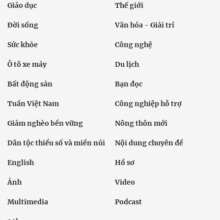
Giáo dục
Thế giới
Đời sống
Văn hóa - Giải trí
Sức khỏe
Công nghệ
Ô tô xe máy
Du lịch
Bất động sản
Bạn đọc
Tuần Việt Nam
Công nghiệp hỗ trợ
Giảm nghèo bền vững
Nông thôn mới
Dân tộc thiểu số và miền núi
Nội dung chuyên đề
English
Hồ sơ
Ảnh
Video
Multimedia
Podcast