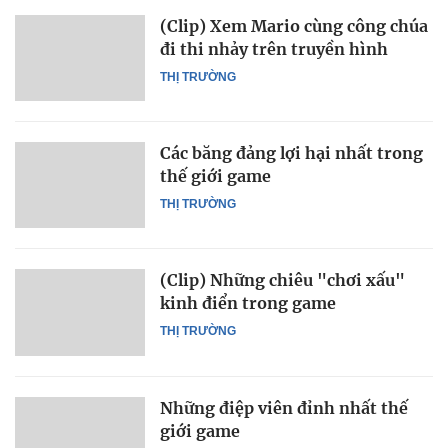
(Clip) Xem Mario cùng công chúa
đi thi nhảy trên truyền hình
THỊ TRƯỜNG
Các băng đảng lợi hại nhất trong
thế giới game
THỊ TRƯỜNG
(Clip) Những chiêu "chơi xấu"
kinh điển trong game
THỊ TRƯỜNG
Những điệp viên đỉnh nhất thế
giới game