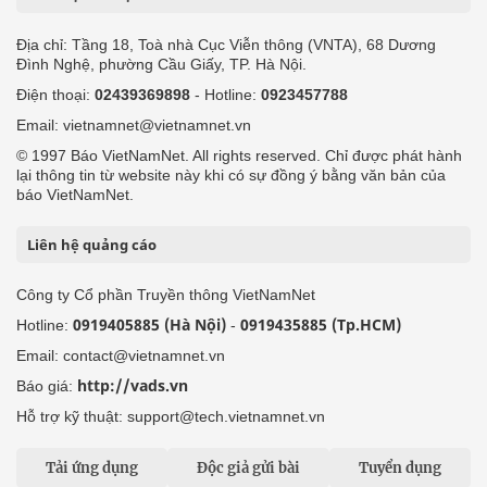
Địa chỉ: Tầng 18, Toà nhà Cục Viễn thông (VNTA), 68 Dương
Đình Nghệ, phường Cầu Giấy, TP. Hà Nội.
Điện thoại:
02439369898
- Hotline:
0923457788
Email: vietnamnet@vietnamnet.vn
© 1997 Báo VietNamNet. All rights reserved. Chỉ được phát hành
lại thông tin từ website này khi có sự đồng ý bằng văn bản của
báo VietNamNet.
Liên hệ quảng cáo
Công ty Cổ phần Truyền thông VietNamNet
0919405885 (Hà Nội)
0919435885 (Tp.HCM)
Hotline:
-
Email: contact@vietnamnet.vn
http://vads.vn
Báo giá:
Hỗ trợ kỹ thuật: support@tech.vietnamnet.vn
Tải ứng dụng
Độc giả gửi bài
Tuyển dụng