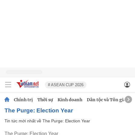
# ASEAN CUP 2026
Chính trị
Thời sự
Kinh doanh
Dân tộc và Tôn giáo
The Purge: Election Year
Tin tức mới nhất về
The Purge: Election Year
The Purge: Election Year