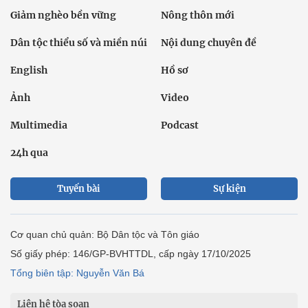
Giảm nghèo bền vững
Nông thôn mới
Dân tộc thiểu số và miền núi
Nội dung chuyên đề
English
Hồ sơ
Ảnh
Video
Multimedia
Podcast
24h qua
Tuyến bài
Sự kiện
Cơ quan chủ quản: Bộ Dân tộc và Tôn giáo
Số giấy phép: 146/GP-BVHTTDL, cấp ngày 17/10/2025
Tổng biên tập: Nguyễn Văn Bá
Liên hệ tòa soạn