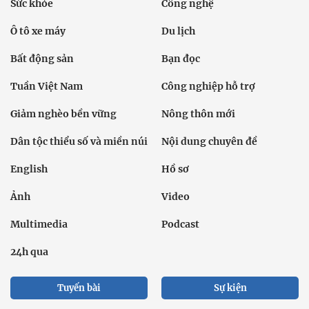
Sức khỏe
Công nghệ
Ô tô xe máy
Du lịch
Bất động sản
Bạn đọc
Tuần Việt Nam
Công nghiệp hỗ trợ
Giảm nghèo bền vững
Nông thôn mới
Dân tộc thiểu số và miền núi
Nội dung chuyên đề
English
Hồ sơ
Ảnh
Video
Multimedia
Podcast
24h qua
Tuyến bài
Sự kiện