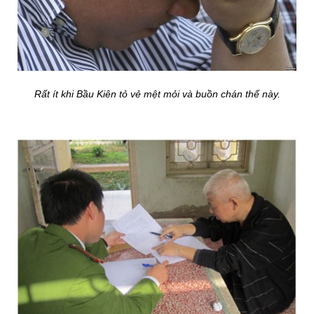
Rất ít khi Bầu Kiên tỏ vẻ mệt mỏi và buồn chán thế này.