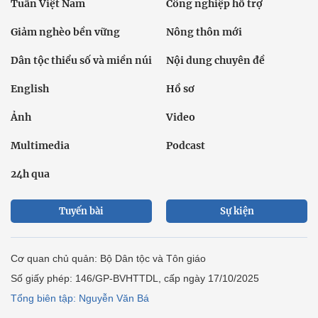
Tuần Việt Nam
Công nghiệp hỗ trợ
Giảm nghèo bền vững
Nông thôn mới
Dân tộc thiểu số và miền núi
Nội dung chuyên đề
English
Hồ sơ
Ảnh
Video
Multimedia
Podcast
24h qua
Tuyến bài
Sự kiện
Cơ quan chủ quản: Bộ Dân tộc và Tôn giáo
Số giấy phép: 146/GP-BVHTTDL, cấp ngày 17/10/2025
Tổng biên tập: Nguyễn Văn Bá