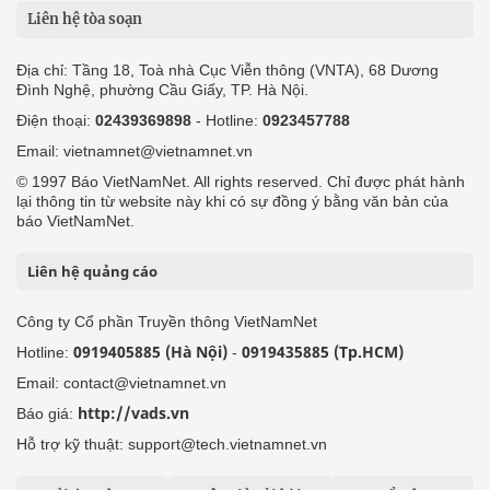
Liên hệ tòa soạn
Địa chỉ: Tầng 18, Toà nhà Cục Viễn thông (VNTA), 68 Dương
Đình Nghệ, phường Cầu Giấy, TP. Hà Nội.
Điện thoại:
02439369898
- Hotline:
0923457788
Email: vietnamnet@vietnamnet.vn
© 1997 Báo VietNamNet. All rights reserved. Chỉ được phát hành
lại thông tin từ website này khi có sự đồng ý bằng văn bản của
báo VietNamNet.
Liên hệ quảng cáo
Công ty Cổ phần Truyền thông VietNamNet
0919405885 (Hà Nội)
0919435885 (Tp.HCM)
Hotline:
-
Email: contact@vietnamnet.vn
http://vads.vn
Báo giá:
Hỗ trợ kỹ thuật: support@tech.vietnamnet.vn