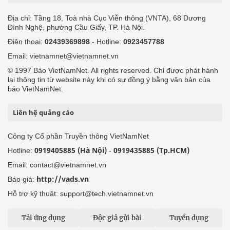
Địa chỉ: Tầng 18, Toà nhà Cục Viễn thông (VNTA), 68 Dương
Đình Nghệ, phường Cầu Giấy, TP. Hà Nội.
Điện thoại:
02439369898
- Hotline:
0923457788
Email: vietnamnet@vietnamnet.vn
© 1997 Báo VietNamNet. All rights reserved. Chỉ được phát hành
lại thông tin từ website này khi có sự đồng ý bằng văn bản của
báo VietNamNet.
Liên hệ quảng cáo
Công ty Cổ phần Truyền thông VietNamNet
0919405885 (Hà Nội)
0919435885 (Tp.HCM)
Hotline:
-
Email: contact@vietnamnet.vn
http://vads.vn
Báo giá:
Hỗ trợ kỹ thuật: support@tech.vietnamnet.vn
Tải ứng dụng
Độc giả gửi bài
Tuyển dụng