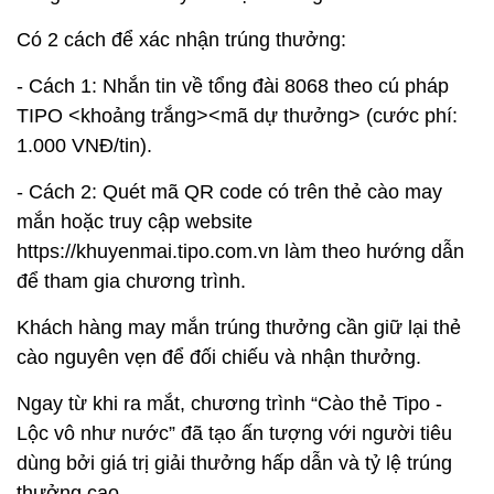
Có 2 cách để xác nhận trúng thưởng:
- Cách 1: Nhắn tin về tổng đài 8068 theo cú pháp
TIPO <khoảng trắng><mã dự thưởng> (cước phí:
1.000 VNĐ/tin).
- Cách 2: Quét mã QR code có trên thẻ cào may
mắn hoặc truy cập website
https://khuyenmai.tipo.com.vn làm theo hướng dẫn
để tham gia chương trình.
Khách hàng may mắn trúng thưởng cần giữ lại thẻ
cào nguyên vẹn để đối chiếu và nhận thưởng.
Ngay từ khi ra mắt, chương trình “Cào thẻ Tipo -
Lộc vô như nước” đã tạo ấn tượng với người tiêu
dùng bởi giá trị giải thưởng hấp dẫn và tỷ lệ trúng
thưởng cao.