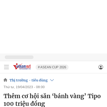
# ASEAN CUP 2026
Thị trường - tiêu dùng
thứ tư, 19/04/2023 - 08:00
Thêm cơ hội săn ‘bánh vàng’ Tipo
100 triệu đồng