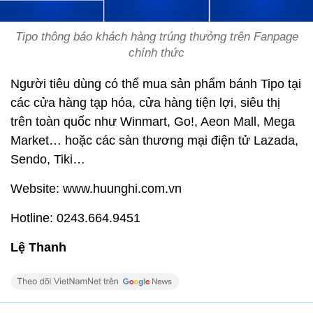
Tipo thông báo khách hàng trúng thưởng trên Fanpage
chính thức
Người tiêu dùng có thể mua sản phẩm bánh Tipo tại
các cửa hàng tạp hóa, cửa hàng tiện lợi, siêu thị
trên toàn quốc như Winmart, Go!, Aeon Mall, Mega
Market… hoặc các sàn thương mại điện tử Lazada,
Sendo, Tiki…
Website: www.huunghi.com.vn
Hotline: 0243.664.9451
Lệ Thanh