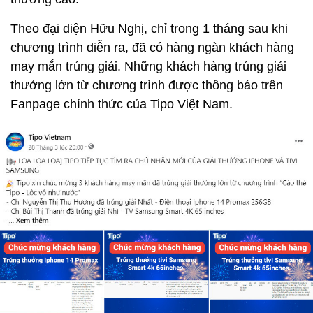
Theo đại diện Hữu Nghị, chỉ trong 1 tháng sau khi
chương trình diễn ra, đã có hàng ngàn khách hàng
may mắn trúng giải. Những khách hàng trúng giải
thưởng lớn từ chương trình được thông báo trên
Fanpage chính thức của Tipo Việt Nam.