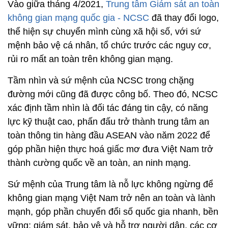
Vào giữa tháng 4/2021,
Trung tâm Giám sát an toàn
không gian mạng quốc gia - NCSC
đã thay đổi logo,
thể hiện sự chuyển mình cùng xã hội số, với sứ
mệnh bảo vệ cá nhân, tổ chức trước các nguy cơ,
rủi ro mất an toàn trên không gian mạng.
Tầm nhìn và sứ mệnh của NCSC trong chặng
đường mới cũng đã được công bố. Theo đó, NCSC
xác định tầm nhìn là đối tác đáng tin cậy, có năng
lực kỹ thuật cao, phấn đấu trở thành trung tâm an
toàn thông tin hàng đầu ASEAN vào năm 2022 để
góp phần hiện thực hoá giấc mơ đưa Việt Nam trở
thành cường quốc về an toàn, an ninh mạng.
Sứ mệnh của Trung tâm là nỗ lực không ngừng để
không gian mạng Việt Nam trở nên an toàn và lành
mạnh, góp phần chuyển đổi số quốc gia nhanh, bền
vững; giám sát, bảo vệ và hỗ trợ người dân, các cơ