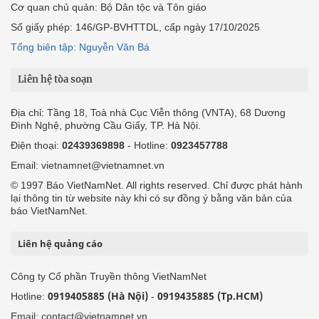
Cơ quan chủ quản: Bộ Dân tộc và Tôn giáo
Số giấy phép: 146/GP-BVHTTDL, cấp ngày 17/10/2025
Tổng biên tập: Nguyễn Văn Bá
Liên hệ tòa soạn
Địa chỉ: Tầng 18, Toà nhà Cục Viễn thông (VNTA), 68 Dương
Đình Nghệ, phường Cầu Giấy, TP. Hà Nội.
Điện thoại:
02439369898
- Hotline:
0923457788
Email: vietnamnet@vietnamnet.vn
© 1997 Báo VietNamNet. All rights reserved. Chỉ được phát hành
lại thông tin từ website này khi có sự đồng ý bằng văn bản của
báo VietNamNet.
Liên hệ quảng cáo
Công ty Cổ phần Truyền thông VietNamNet
0919405885 (Hà Nội)
0919435885 (Tp.HCM)
Hotline:
-
Email: contact@vietnamnet.vn