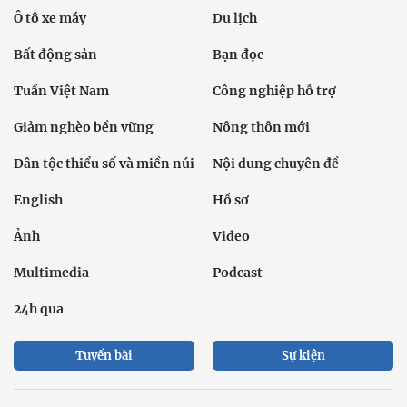
Ô tô xe máy
Du lịch
Bất động sản
Bạn đọc
Tuần Việt Nam
Công nghiệp hỗ trợ
Giảm nghèo bền vững
Nông thôn mới
Dân tộc thiểu số và miền núi
Nội dung chuyên đề
English
Hồ sơ
Ảnh
Video
Multimedia
Podcast
24h qua
Tuyến bài
Sự kiện