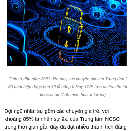
Tính từ đầu năm 2021 đến nay, các chuyên gia của Trung tâm N
đã phát hiện được hơn 30 lỗ hổng 0-Day, CVE trên nhiều nền tảng
khác nhau (Ảnh minh họa: Internet)
Đội ngũ nhân sự gồm các chuyên gia trẻ, với
khoảng 85% là nhân sự 9x, của Trung tâm NCSC
trong thời gian gần đây đã đạt nhiều thành tích đáng