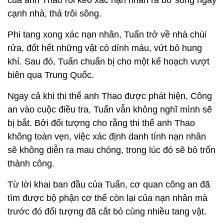
của anh Thao rồi kéo xác nạn nhân ra bờ sông ngay
cạnh nhà, thả trôi sông.
Phi tang xong xác nạn nhân, Tuấn trở về nhà chùi
rửa, đốt hết những vật có dính máu, vứt bỏ hung
khí. Sau đó, Tuấn chuẩn bị cho một kế hoạch vượt
biên qua Trung Quốc.
Ngay cả khi thi thể anh Thao được phát hiện, Công
an vào cuộc điều tra, Tuấn vẫn không nghĩ mình sẽ
bị bắt. Bởi đối tượng cho rằng thi thể anh Thao
không toàn vẹn, việc xác định danh tính nạn nhân
sẽ không diễn ra mau chóng, trong lúc đó sẽ bỏ trốn
thành công.
Từ lời khai ban đầu của Tuấn, cơ quan công an đã
tìm được bộ phận cơ thể còn lại của nạn nhân mà
trước đó đối tượng đã cắt bỏ cùng nhiều tang vật.