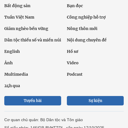
Bất động sản
Bạn đọc
Tuần Việt Nam
Công nghiệp hỗ trợ
Giảm nghèo bền vững
Nông thôn mới
Dân tộc thiểu số và miền núi
Nội dung chuyên đề
English
Hồ sơ
Ảnh
Video
Multimedia
Podcast
24h qua
Tuyến bài
Sự kiện
Cơ quan chủ quản: Bộ Dân tộc và Tôn giáo
Số giấy phép: 146/GP-BVHTTDL, cấp ngày 17/10/2025