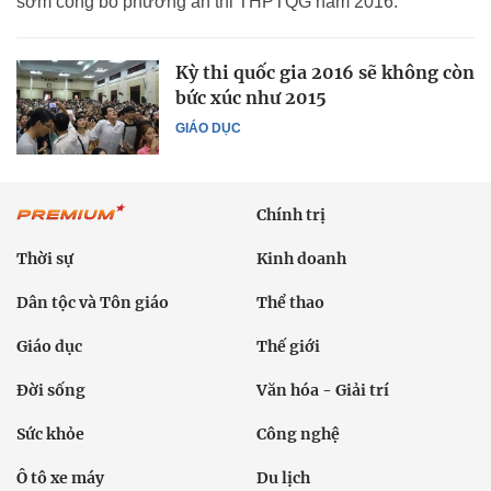
sớm công bố phương án thi THPTQG năm 2016.
Kỳ thi quốc gia 2016 sẽ không còn
bức xúc như 2015
GIÁO DỤC
Chính trị
Thời sự
Kinh doanh
Dân tộc và Tôn giáo
Thể thao
Giáo dục
Thế giới
Đời sống
Văn hóa - Giải trí
Sức khỏe
Công nghệ
Ô tô xe máy
Du lịch