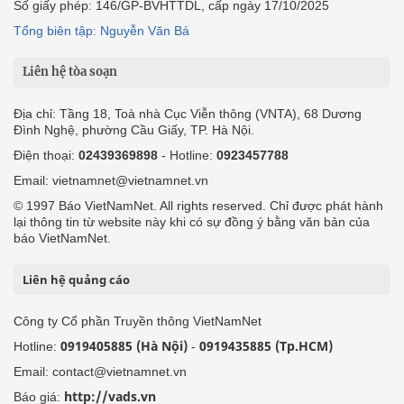
Số giấy phép: 146/GP-BVHTTDL, cấp ngày 17/10/2025
Tổng biên tập: Nguyễn Văn Bá
Liên hệ tòa soạn
Địa chỉ: Tầng 18, Toà nhà Cục Viễn thông (VNTA), 68 Dương
Đình Nghệ, phường Cầu Giấy, TP. Hà Nội.
Điện thoại:
02439369898
- Hotline:
0923457788
Email: vietnamnet@vietnamnet.vn
© 1997 Báo VietNamNet. All rights reserved. Chỉ được phát hành
lại thông tin từ website này khi có sự đồng ý bằng văn bản của
báo VietNamNet.
Liên hệ quảng cáo
Công ty Cổ phần Truyền thông VietNamNet
0919405885 (Hà Nội)
0919435885 (Tp.HCM)
Hotline:
-
Email: contact@vietnamnet.vn
http://vads.vn
Báo giá: