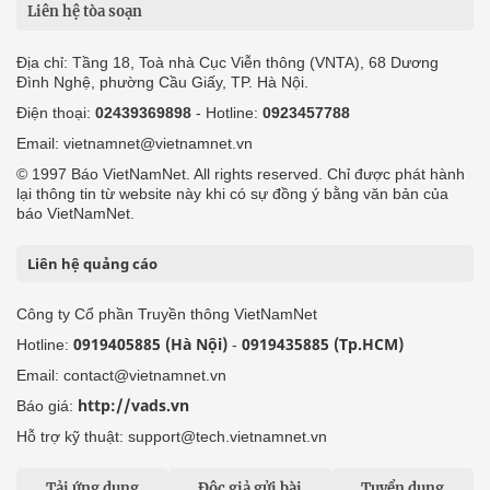
Liên hệ tòa soạn
Địa chỉ: Tầng 18, Toà nhà Cục Viễn thông (VNTA), 68 Dương
Đình Nghệ, phường Cầu Giấy, TP. Hà Nội.
Điện thoại:
02439369898
- Hotline:
0923457788
Email: vietnamnet@vietnamnet.vn
© 1997 Báo VietNamNet. All rights reserved. Chỉ được phát hành
lại thông tin từ website này khi có sự đồng ý bằng văn bản của
báo VietNamNet.
Liên hệ quảng cáo
Công ty Cổ phần Truyền thông VietNamNet
0919405885 (Hà Nội)
0919435885 (Tp.HCM)
Hotline:
-
Email: contact@vietnamnet.vn
http://vads.vn
Báo giá:
Hỗ trợ kỹ thuật: support@tech.vietnamnet.vn
Tải ứng dụng
Độc giả gửi bài
Tuyển dụng