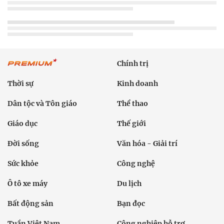
Chính trị
Thời sự
Kinh doanh
Dân tộc và Tôn giáo
Thể thao
Giáo dục
Thế giới
Đời sống
Văn hóa - Giải trí
Sức khỏe
Công nghệ
Ô tô xe máy
Du lịch
Bất động sản
Bạn đọc
Tuần Việt Nam
Công nghiệp hỗ trợ