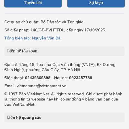
Tuyến bài
Sự kiện
Cơ quan chủ quản: Bộ Dân tộc và Tôn giáo
Số giấy phép: 146/GP-BVHTTDL, cấp ngày 17/10/2025
Tổng biên tập: Nguyễn Văn Bá
Liên hệ tòa soạn
Địa chỉ: Tầng 18, Toà nhà Cục Viễn thông (VNTA), 68 Dương
Đình Nghệ, phường Cầu Giấy, TP. Hà Nội.
Điện thoại:
02439369898
- Hotline:
0923457788
Email: vietnamnet@vietnamnet.vn
© 1997 Báo VietNamNet. All rights reserved. Chỉ được phát hành
lại thông tin từ website này khi có sự đồng ý bằng văn bản của
báo VietNamNet.
Liên hệ quảng cáo