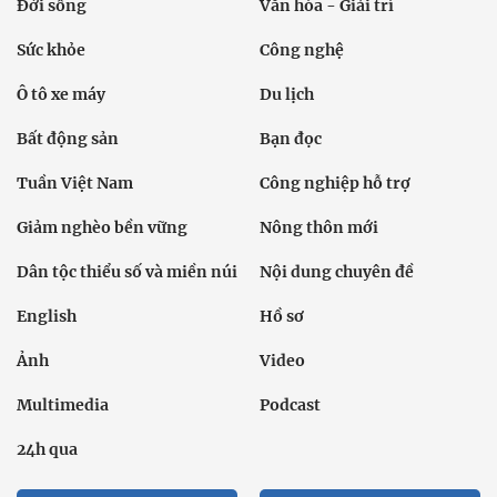
Đời sống
Văn hóa - Giải trí
Sức khỏe
Công nghệ
Ô tô xe máy
Du lịch
Bất động sản
Bạn đọc
Tuần Việt Nam
Công nghiệp hỗ trợ
Giảm nghèo bền vững
Nông thôn mới
Dân tộc thiểu số và miền núi
Nội dung chuyên đề
English
Hồ sơ
Ảnh
Video
Multimedia
Podcast
24h qua