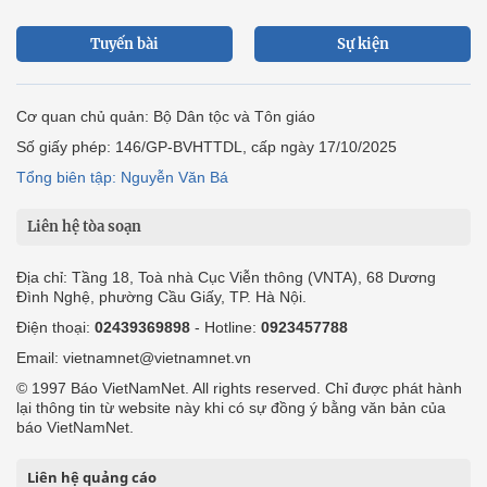
Tuyến bài
Sự kiện
Cơ quan chủ quản: Bộ Dân tộc và Tôn giáo
Số giấy phép: 146/GP-BVHTTDL, cấp ngày 17/10/2025
Tổng biên tập: Nguyễn Văn Bá
Liên hệ tòa soạn
Địa chỉ: Tầng 18, Toà nhà Cục Viễn thông (VNTA), 68 Dương
Đình Nghệ, phường Cầu Giấy, TP. Hà Nội.
Điện thoại:
02439369898
- Hotline:
0923457788
Email: vietnamnet@vietnamnet.vn
© 1997 Báo VietNamNet. All rights reserved. Chỉ được phát hành
lại thông tin từ website này khi có sự đồng ý bằng văn bản của
báo VietNamNet.
Liên hệ quảng cáo