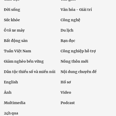
Đời sống
Văn hóa - Giải trí
Sức khỏe
Công nghệ
Ô tô xe máy
Du lịch
Bất động sản
Bạn đọc
Tuần Việt Nam
Công nghiệp hỗ trợ
Giảm nghèo bền vững
Nông thôn mới
Dân tộc thiểu số và miền núi
Nội dung chuyên đề
English
Hồ sơ
Ảnh
Video
Multimedia
Podcast
24h qua