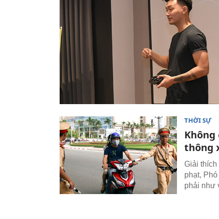
THỜI SỰ
Không 
thông 
Giải thíc
phạt, Phó
phải như 