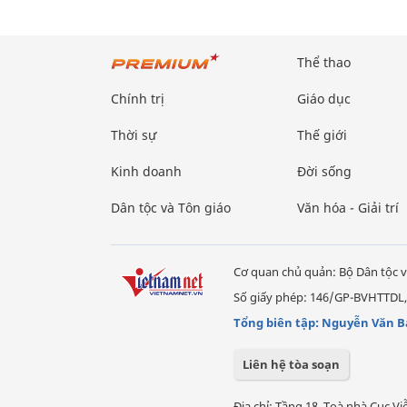
Thể thao
Chính trị
Giáo dục
Thời sự
Thế giới
Kinh doanh
Đời sống
Dân tộc và Tôn giáo
Văn hóa - Giải trí
Cơ quan chủ quản: Bộ Dân tộc v
Số giấy phép: 146/GP-BVHTTDL,
Tổng biên tập: Nguyễn Văn B
Liên hệ tòa soạn
Địa chỉ: Tầng 18, Toà nhà Cục 