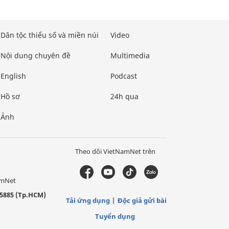
Dân tộc thiểu số và miền núi
Video
Nội dung chuyên đề
Multimedia
English
Podcast
Hồ sơ
24h qua
Ảnh
Theo dõi VietNamNet trên
amNet
5885 (Tp.HCM)
Tải ứng dụng
Độc giả gửi bài
Tuyển dụng