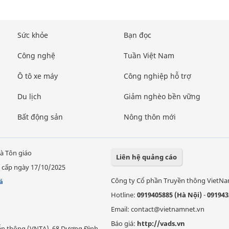
Sức khỏe
Bạn đọc
Công nghệ
Tuần Việt Nam
Ô tô xe máy
Công nghiệp hỗ trợ
Du lịch
Giảm nghèo bền vững
Bất động sản
Nông thôn mới
à Tôn giáo
Liên hệ quảng cáo
 cấp ngày 17/10/2025
Công ty Cổ phần Truyền thông VietN
á
Hotline:
0919405885 (Hà Nội)
-
091943
Email: contact@vietnamnet.vn
Báo giá:
http://vads.vn
Viễn thông (VNTA), 68 Dương Đình