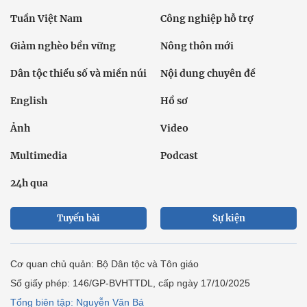
Tuần Việt Nam
Công nghiệp hỗ trợ
Giảm nghèo bền vững
Nông thôn mới
Dân tộc thiểu số và miền núi
Nội dung chuyên đề
English
Hồ sơ
Ảnh
Video
Multimedia
Podcast
24h qua
Tuyến bài
Sự kiện
Cơ quan chủ quản: Bộ Dân tộc và Tôn giáo
Số giấy phép: 146/GP-BVHTTDL, cấp ngày 17/10/2025
Tổng biên tập: Nguyễn Văn Bá