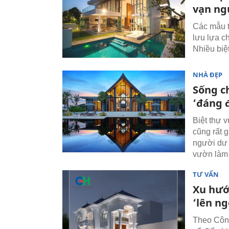
vạn ng
Các mẫu t
lưu lựa c
Nhiều biệ
NHÀ ĐẸP
Sống c
‘đáng 
Biệt thự 
cũng rất 
người dư 
vườn làm 
TƯ VẤN
Xu hướ
‘lên ng
Theo Côn