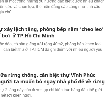
iện là một trong những xu hướng đặc biệt được nhiều khách
ên cứu và chọn lựa, thể hiện đẳng cấp cũng như tính cầu
gia chủ.
hự xây lệch tầng, phòng bếp nằm ‘cheo leo’
ể bơi ở TP.Hồ Chí Minh
độc đáo, có sân giếng trời rộng 40m2, phòng bếp 'cheo leo'
ơi, căn biệt thự ở TP.HCM đã ghi điểm với nhiều người yêu
ữa rừng thông, căn biệt thự Vĩnh Phúc
người ta muốn bỏ ngay nhà phố để về rừng
thự 2 tầng này còn được tạp chí kiến trúc hàng đầu thế giới
 hết lời khen ngợi.