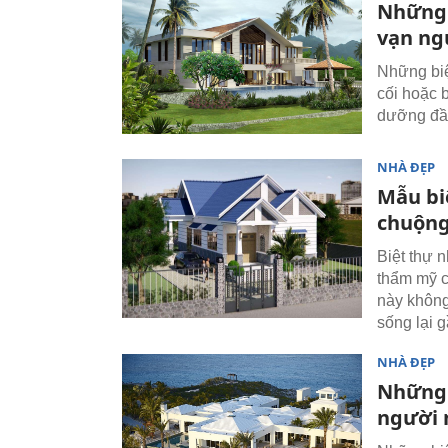
Những 
vạn ng
Những bi
cối hoặc b
dưỡng đầy
NHÀ ĐẸP
Mẫu bi
chuộng
Biệt thự n
thẩm mỹ c
này không
sống lại g
NHÀ ĐẸP
Những 
người