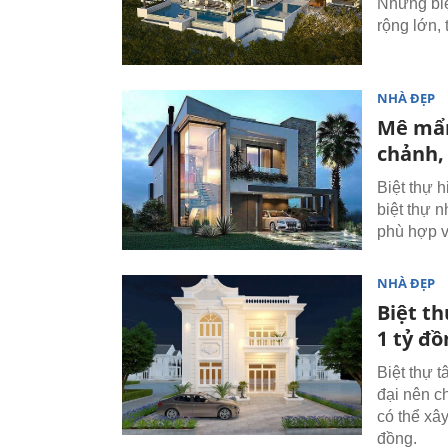
Những biệ
rộng lớn, 
NHÀ ĐẸP
Mê mẩn
chảnh,
Biệt thự 
biệt thự 
phù hợp vớ
NHÀ ĐẸP
Biệt th
1 tỷ đ
Biệt thự t
đại nên c
có thể xâ
đồng.