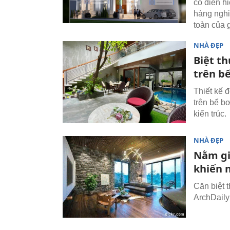
cổ điển h
hàng nghi
toàn của 
NHÀ ĐẸP
Biệt t
trên b
Thiết kế 
trên bể b
kiến trúc.
NHÀ ĐẸP
Nằm gi
khiến 
Căn biệt 
ArchDaily