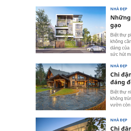
NHÀ ĐẸP
Những 
gạo
Biệt thự 
không cần
dáng của 
sức hút 
NHÀ ĐẸP
Chi đậ
đáng đ
Biệt thự 
không trù
vườn còn 
NHÀ ĐẸP
Chi đậ