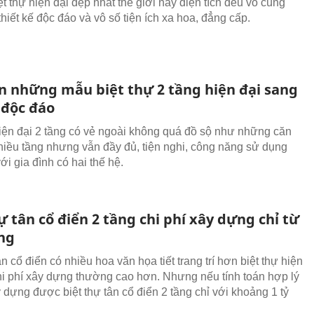
t thự hiện đại đẹp nhất thế giới này diện tích đều vô cùng
thiết kế độc đáo và vô số tiện ích xa hoa, đẳng cấp.
 những mẫu biệt thự 2 tầng hiện đại sang
 độc đáo
hiện đại 2 tầng có vẻ ngoài không quá đồ sộ như những căn
nhiều tầng nhưng vẫn đầy đủ, tiện nghi, công năng sử dụng
i gia đình có hai thế hệ.
ự tân cổ điển 2 tầng chi phí xây dựng chỉ từ
ồng
ân cổ điển có nhiều hoa văn họa tiết trang trí hơn biệt thự hiện
hi phí xây dựng thường cao hơn. Nhưng nếu tính toán hợp lý
y dựng được biệt thự tân cổ điển 2 tầng chỉ với khoảng 1 tỷ