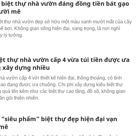
biệt thự nhà vườn đáng đồng tiền bát gạo
ười mê
ệt thự nhà vườn đẹp sở hữu một màu xanh mướt mắt của cây
ể bơi. Không gian sống hiện đại, sang trọng, là nơi nghỉ
 lý tưởng.
ệt thự nhà vườn cấp 4 vừa túi tiền được ưa
 xây dựng nhiều
hà vườn cấp 4 với thiết kế hiện đại, thông thoáng, có tính
ao đang được ưa chuộng. Chi phí xây dựng kiểu biệt thự
 quá tốn kém như các biệt thự cao tầng, đồ sộ, không gian
ần gũi thiên nhiên.
“siêu phẩm” biệt thự đẹp hiện đại vạn
 mê