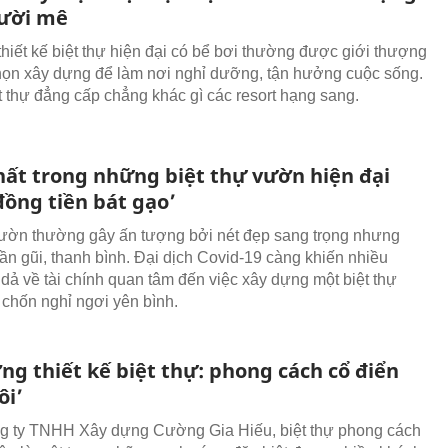
ười mê
hiết kế biệt thự hiện đại có bể bơi thường được giới thượng
họn xây dựng để làm nơi nghỉ dưỡng, tận hưởng cuộc sống.
t thự đẳng cấp chẳng khác gì các resort hạng sang.
hất trong những biệt thự vườn hiện đại
đồng tiền bát gạo’
vườn thường gây ấn tượng bởi nét đẹp sang trọng nhưng
gần gũi, thanh bình. Đại dịch Covid-19 càng khiến nhiều
dả về tài chính quan tâm đến việc xây dựng một biệt thự
chốn nghỉ ngơi yên bình.
ng thiết kế biệt thự: phong cách cổ điển
ôi’
g ty TNHH Xây dựng Cường Gia Hiếu, biệt thự phong cách