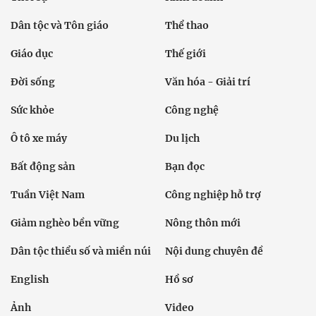
Dân tộc và Tôn giáo
Thể thao
Giáo dục
Thế giới
Đời sống
Văn hóa - Giải trí
Sức khỏe
Công nghệ
Ô tô xe máy
Du lịch
Bất động sản
Bạn đọc
Tuần Việt Nam
Công nghiệp hỗ trợ
Giảm nghèo bền vững
Nông thôn mới
Dân tộc thiểu số và miền núi
Nội dung chuyên đề
English
Hồ sơ
Ảnh
Video