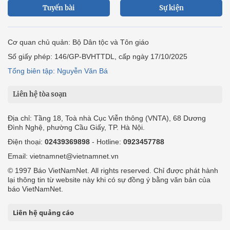
Tuyến bài
Sự kiện
Cơ quan chủ quản: Bộ Dân tộc và Tôn giáo
Số giấy phép: 146/GP-BVHTTDL, cấp ngày 17/10/2025
Tổng biên tập: Nguyễn Văn Bá
Liên hệ tòa soạn
Địa chỉ: Tầng 18, Toà nhà Cục Viễn thông (VNTA), 68 Dương
Đình Nghệ, phường Cầu Giấy, TP. Hà Nội.
Điện thoại:
02439369898
- Hotline:
0923457788
Email: vietnamnet@vietnamnet.vn
© 1997 Báo VietNamNet. All rights reserved. Chỉ được phát hành
lại thông tin từ website này khi có sự đồng ý bằng văn bản của
báo VietNamNet.
Liên hệ quảng cáo