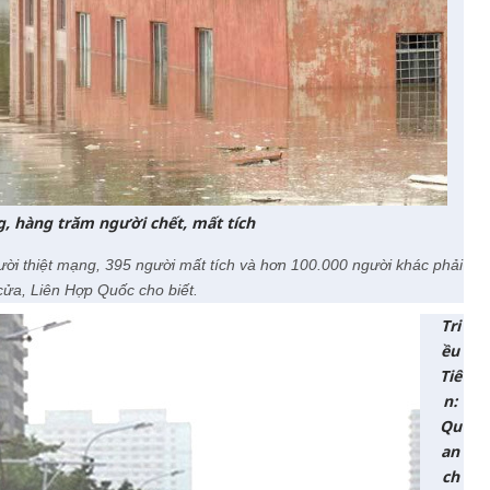
ng, hàng trăm người chết, mất tích
gười thiệt mạng, 395 người mất tích và hơn 100.000 người khác phải
cửa, Liên Hợp Quốc cho biết.
Tri
ều
Tiê
n:
Qu
an
ch