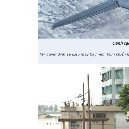
Oanh tạc
Mỹ quyết định sẽ điều máy bay ném bom chiến lư