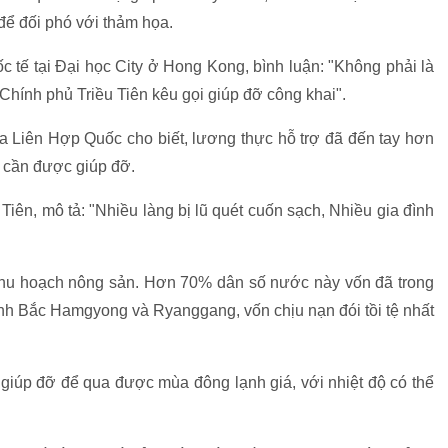
 để đối phó với thảm họa.
c tế tại Đại học City ở Hong Kong, bình luận: "Không phải là
Chính phủ Triều Tiên kêu gọi giúp đỡ công khai".
 Liên Hợp Quốc cho biết, lương thực hỗ trợ đã đến tay hơn
 cần được giúp đỡ.
ên, mô tả: "Nhiều làng bị lũ quét cuốn sạch, Nhiều gia đình
a thu hoạch nông sản. Hơn 70% dân số nước này vốn đã trong
tỉnh Bắc Hamgyong và Ryanggang, vốn chịu nạn đói tồi tệ nhất
 giúp đỡ để qua được mùa đông lạnh giá, với nhiệt độ có thể