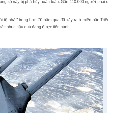
rong số này bị phá hủy hoàn toàn. Gần 110.000 người phải di
i tệ nhất" trong hơn 70 năm qua đã xảy ra ở miền bắc Triều
 khắc phục hậu quả đang được tiến hành.