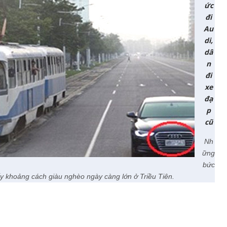
ức
đi
Au
di,
dâ
n
đi
xe
đạ
p
cũ
Nh
ững
bức
y khoảng cách giàu nghèo ngày càng lớn ở Triều Tiên.