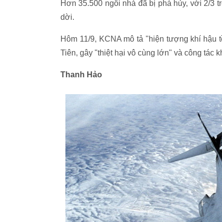
Hơn 35.500 ngôi nhà đã bị phá hủy, với 2/3 t
dời.
Hôm 11/9, KCNA mô tả "hiện tượng khí hậu tồ
Tiên, gây "thiệt hại vô cùng lớn" và công tác
Thanh Hảo