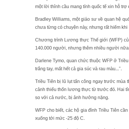
một lời thỉnh cầu mang tính quốc tế xin hỗ trợ
Bradley Williams, một giáo sư về quan hệ quố
chưa từng có chuyện này, nhưng rất hiếm khi 
Chương trình Lương thực Thế giới (WFP) của
140.000 người, nhưng thêm nhiều người nữa
Darlene Tymo, quan chức thuộc WFP ở Triều Ti
trắng tay, mất hết cả gia súc và rau màu...".
Triều Tiên bị lũ lụt tấn công ngay trước mù
cảnh thiếu thốn lương thực từ trước đó. Hai 
so với cả nước, bị ảnh hưởng nặng.
WFP cho biết, các hộ gia đình Triều Tiên cần
xuống tới mức -25 độ C.