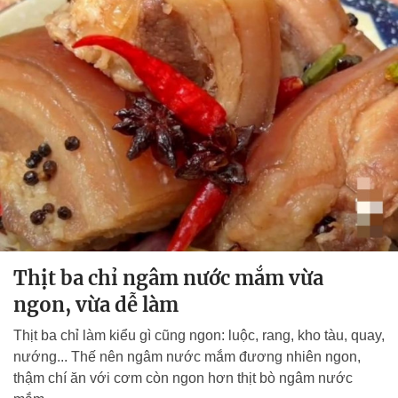
Thịt ba chỉ ngâm nước mắm vừa
ngon, vừa dễ làm
Thịt ba chỉ làm kiểu gì cũng ngon: luộc, rang, kho tàu, quay,
nướng... Thế nên ngâm nước mắm đương nhiên ngon,
thậm chí ăn với cơm còn ngon hơn thịt bò ngâm nước