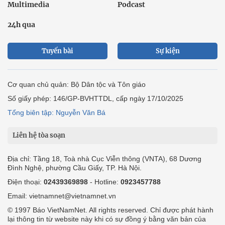
Multimedia
Podcast
24h qua
Tuyến bài
Sự kiện
Cơ quan chủ quản: Bộ Dân tộc và Tôn giáo
Số giấy phép: 146/GP-BVHTTDL, cấp ngày 17/10/2025
Tổng biên tập: Nguyễn Văn Bá
Liên hệ tòa soạn
Địa chỉ: Tầng 18, Toà nhà Cục Viễn thông (VNTA), 68 Dương
Đình Nghệ, phường Cầu Giấy, TP. Hà Nội.
Điện thoại:
02439369898
- Hotline:
0923457788
Email: vietnamnet@vietnamnet.vn
© 1997 Báo VietNamNet. All rights reserved. Chỉ được phát hành
lại thông tin từ website này khi có sự đồng ý bằng văn bản của