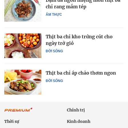
Đậm đà ngon miệng món thịt ba
chỉ rang mắm tép
ẨM THỰC
Thịt ba chỉ kho trứng cút cho
ngày trở gió
ĐỜI SỐNG
Thịt ba chỉ áp chảo thơm ngon
ĐỜI SỐNG
Chính trị
Thời sự
Kinh doanh