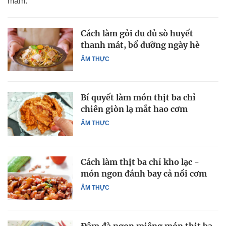
mắm.
Cách làm gỏi đu đủ sò huyết
thanh mát, bổ dưỡng ngày hè
ẨM THỰC
Bí quyết làm món thịt ba chỉ
chiên giòn lạ mắt hao cơm
ẨM THỰC
Cách làm thịt ba chỉ kho lạc -
món ngon đánh bay cả nồi cơm
ẨM THỰC