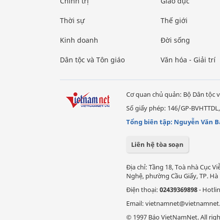
Chính trị
Giáo dục
Thời sự
Thế giới
Kinh doanh
Đời sống
Dân tộc và Tôn giáo
Văn hóa - Giải trí
Cơ quan chủ quản: Bộ Dân tộc v
Số giấy phép: 146/GP-BVHTTDL,
Tổng biên tập: Nguyễn Văn B
Liên hệ tòa soạn
Địa chỉ: Tầng 18, Toà nhà Cục 
Nghệ, phường Cầu Giấy, TP. Hà 
Điện thoại:
02439369898
- Hotli
Email: vietnamnet@vietnamnet
© 1997 Báo VietNamNet. All righ