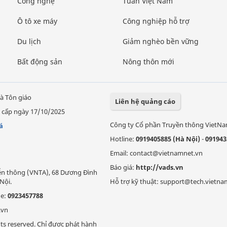
Công nghệ
Tuần Việt Nam
Ô tô xe máy
Công nghiệp hỗ trợ
Du lịch
Giảm nghèo bền vững
Bất động sản
Nông thôn mới
à Tôn giáo
Liên hệ quảng cáo
 cấp ngày 17/10/2025
Công ty Cổ phần Truyền thông VietN
á
Hotline:
0919405885 (Hà Nội)
-
091943
Email: contact@vietnamnet.vn
Báo giá:
http://vads.vn
Viễn thông (VNTA), 68 Dương Đình
Nội.
Hỗ trợ kỹ thuật: support@tech.vietna
ne:
0923457788
.vn
ts reserved. Chỉ được phát hành