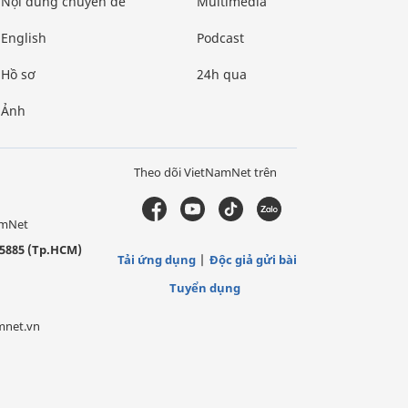
Nội dung chuyên đề
Multimedia
English
Podcast
Hồ sơ
24h qua
Ảnh
Theo dõi VietNamNet trên
amNet
5885 (Tp.HCM)
Tải ứng dụng
Độc giả gửi bài
Tuyển dụng
mnet.vn