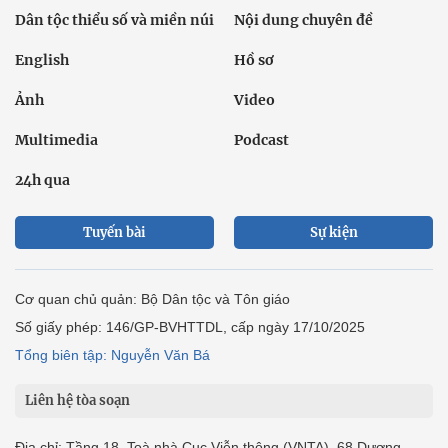
Dân tộc thiểu số và miền núi
Nội dung chuyên đề
English
Hồ sơ
Ảnh
Video
Multimedia
Podcast
24h qua
Tuyến bài
Sự kiện
Cơ quan chủ quản: Bộ Dân tộc và Tôn giáo
Số giấy phép: 146/GP-BVHTTDL, cấp ngày 17/10/2025
Tổng biên tập: Nguyễn Văn Bá
Liên hệ tòa soạn
Địa chỉ: Tầng 18, Toà nhà Cục Viễn thông (VNTA), 68 Dương