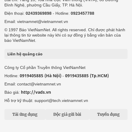
Đình Nghệ, phường Cầu Giấy, TP. Hà Nội.
Điện thoại:
02439369898
- Hotline:
0923457788
Email: vietnamnet@vietnamnet.vn
© 1997 Báo VietNamNet. All rights reserved. Chỉ được phát hành
lại thông tin từ website này khi có sự đồng ý bằng văn bản của
báo VietNamNet.
Liên hệ quảng cáo
Công ty Cổ phần Truyền thông VietNamNet
0919405885 (Hà Nội)
0919435885 (Tp.HCM)
Hotline:
-
Email: contact@vietnamnet.vn
http://vads.vn
Báo giá:
Hỗ trợ kỹ thuật: support@tech.vietnamnet.vn
Tải ứng dụng
Độc giả gửi bài
Tuyển dụng