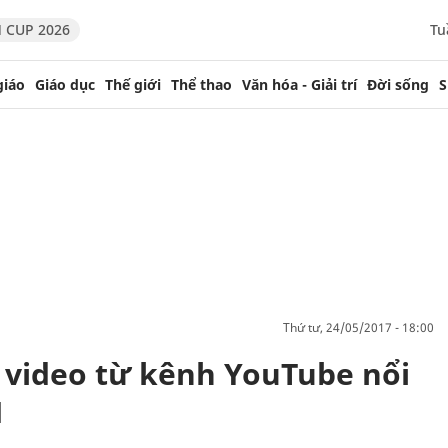
 CUP 2026
Tu
giáo
Giáo dục
Thế giới
Thể thao
Văn hóa - Giải trí
Đời sống
S
thứ tư, 24/05/2017 - 18:00
g video từ kênh YouTube nổi
N