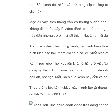
em. Bên cạnh đó, nhân vật nữ trong clip thường c
clip này.
Mặc dù vậy, trên mạng vẫn có những ý kiến cho 
khẳng định nếu đây là video dành cho trẻ em, ngư
hấp dẫn nhưng trẻ em lại rất thích. Ngoài ra, nội 
Trên các video khác cùng kênh, các bình luận thư
bình luận chê bai, thậm chí chửi bới chỉ xuất hiện ở
Kênh YouTube Thơ Nguyễn khá nổi tiếng ở Việt Nam
đăng ký theo dõi, chuyên sản xuất những video đá
nấu ăn, học tập. Mỗi video của kênh này đều có cả 
Theo thống kê, kênh video này thành lập từ tháng 
có thể đạt 328.000 USD.