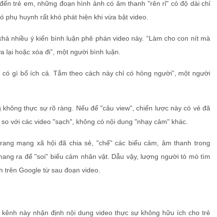
n trẻ em, những đoạn hình ảnh có âm thanh "rên rỉ" có độ dài chỉ
đó phụ huynh rất khó phát hiện khi vừa bật video.
há nhiều ý kiến bình luận phê phán video này. “Làm cho con nít mà
 lại hoặc xóa đi”, một người bình luận.
có gì bổ ích cả. Tắm theo cách này chỉ có hỏng người”, một người
 không thực sự rõ ràng. Nếu để "câu view", chiến lược này có vẻ đã
ao so với các video "sạch", không có nội dung "nhạy cảm" khác.
u trang mạng xã hội đã chia sẻ, "chế" các biểu cảm, âm thanh trong
ang ra để "soi" biểu cảm nhân vật. Dẫu vậy, lượng người tò mò tìm
 trên Google từ sau đoạn video.
 kênh này nhận định nội dung video thực sự không hữu ích cho trẻ