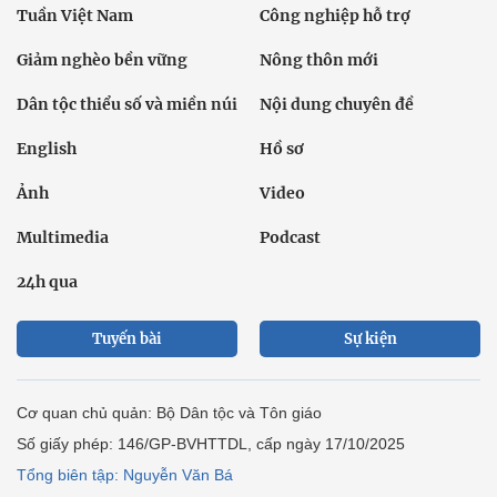
Tuần Việt Nam
Công nghiệp hỗ trợ
Giảm nghèo bền vững
Nông thôn mới
Dân tộc thiểu số và miền núi
Nội dung chuyên đề
English
Hồ sơ
Ảnh
Video
Multimedia
Podcast
24h qua
Tuyến bài
Sự kiện
Cơ quan chủ quản: Bộ Dân tộc và Tôn giáo
Số giấy phép: 146/GP-BVHTTDL, cấp ngày 17/10/2025
Tổng biên tập: Nguyễn Văn Bá