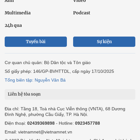
Ảnh
Video
Multimedia
Podcast
24h qua
Tuyến bài
Sự kiện
Cơ quan chủ quản: Bộ Dân tộc và Tôn giáo
Số giấy phép: 146/GP-BVHTTDL, cấp ngày 17/10/2025
Tổng biên tập: Nguyễn Văn Bá
Liên hệ tòa soạn
Địa chỉ: Tầng 18, Toà nhà Cục Viễn thông (VNTA), 68 Dương
Đình Nghệ, phường Cầu Giấy, TP. Hà Nội.
Điện thoại:
02439369898
- Hotline:
0923457788
Email: vietnamnet@vietnamnet.vn