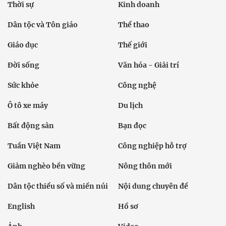
Thời sự
Kinh doanh
Dân tộc và Tôn giáo
Thể thao
Giáo dục
Thế giới
Đời sống
Văn hóa - Giải trí
Sức khỏe
Công nghệ
Ô tô xe máy
Du lịch
Bất động sản
Bạn đọc
Tuần Việt Nam
Công nghiệp hỗ trợ
Giảm nghèo bền vững
Nông thôn mới
Dân tộc thiểu số và miền núi
Nội dung chuyên đề
English
Hồ sơ