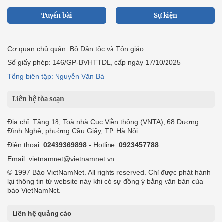
Tuyến bài
Sự kiện
Cơ quan chủ quản: Bộ Dân tộc và Tôn giáo
Số giấy phép: 146/GP-BVHTTDL, cấp ngày 17/10/2025
Tổng biên tập: Nguyễn Văn Bá
Liên hệ tòa soạn
Địa chỉ: Tầng 18, Toà nhà Cục Viễn thông (VNTA), 68 Dương
Đình Nghệ, phường Cầu Giấy, TP. Hà Nội.
Điện thoại:
02439369898
- Hotline:
0923457788
Email: vietnamnet@vietnamnet.vn
© 1997 Báo VietNamNet. All rights reserved. Chỉ được phát hành
lại thông tin từ website này khi có sự đồng ý bằng văn bản của
báo VietNamNet.
Liên hệ quảng cáo