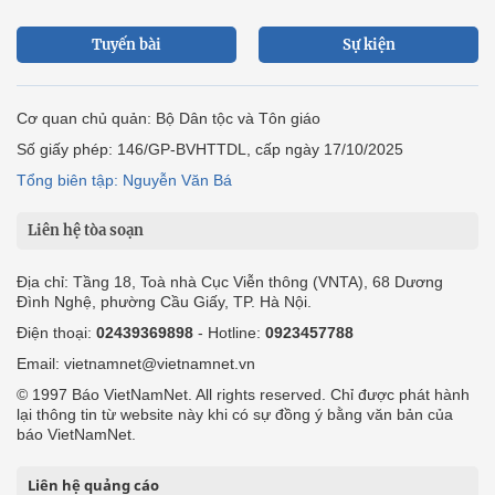
Tuyến bài
Sự kiện
Cơ quan chủ quản: Bộ Dân tộc và Tôn giáo
Số giấy phép: 146/GP-BVHTTDL, cấp ngày 17/10/2025
Tổng biên tập: Nguyễn Văn Bá
Liên hệ tòa soạn
Địa chỉ: Tầng 18, Toà nhà Cục Viễn thông (VNTA), 68 Dương
Đình Nghệ, phường Cầu Giấy, TP. Hà Nội.
Điện thoại:
02439369898
- Hotline:
0923457788
Email: vietnamnet@vietnamnet.vn
© 1997 Báo VietNamNet. All rights reserved. Chỉ được phát hành
lại thông tin từ website này khi có sự đồng ý bằng văn bản của
báo VietNamNet.
Liên hệ quảng cáo