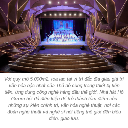
Với quy mô 5.000m2, tọa lạc tại vị trí đắc địa giàu giá trị
văn hóa bậc nhất của Thủ đô cùng trang thiết bị tiên
tiến, ứng dụng công nghệ hàng đầu thế giới, Nhà hát Hồ
Gươm hội đủ điều kiện để trở thành tâm điểm của
những sự kiện chính trị, văn hóa nghệ thuật, nơi các
đoàn nghệ thuật và nghệ sĩ nổi tiếng thế giới đến biểu
diễn, giao lưu.