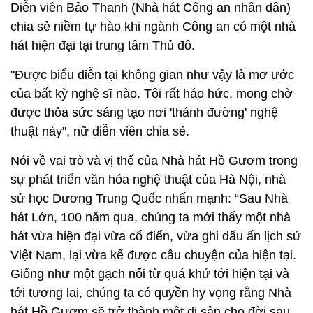
Diễn viên Bảo Thanh (Nhà hát Công an nhân dân)
chia sẻ niềm tự hào khi ngành Công an có một nhà
hát hiện đại tại trung tâm Thủ đô.
"Được biểu diễn tại không gian như vậy là mơ ước
của bất kỳ nghệ sĩ nào. Tôi rất háo hức, mong chờ
được thỏa sức sáng tạo nơi 'thánh đường' nghệ
thuật này", nữ diễn viên chia sẻ.
Nói về vai trò và vị thế của Nhà hát Hồ Gươm trong
sự phát triển văn hóa nghệ thuật của Hà Nội, nhà
sử học Dương Trung Quốc nhấn mạnh: “Sau Nhà
hát Lớn, 100 năm qua, chúng ta mới thấy một nhà
hát vừa hiện đại vừa cổ điển, vừa ghi dấu ấn lịch sử
Việt Nam, lại vừa kể được câu chuyện của hiện tại.
Giống như một gạch nối từ quá khứ tới hiện tại và
tới tương lai, chúng ta có quyền hy vọng rằng Nhà
hát Hồ Gươm sẽ trở thành một di sản cho đời sau,