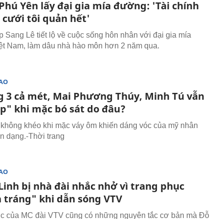
Phú Yên lấy đại gia mía đường: 'Tài chính
 cưới tôi quản hết'
 Sang Lê tiết lộ về cuộc sống hôn nhân với đại gia mía
ệt Nam, làm dâu nhà hào môn hơn 2 năm qua.
SAO
g 3 cả mét, Mai Phương Thúy, Minh Tú vẫn
ẹp" khi mặc bó sát do đâu?
không khéo khi mặc váy ôm khiến dáng vóc của mỹ nhân
ến dạng.-Thời trang
SAO
Linh bị nhà đài nhắc nhở vì trang phục
 tráng" khi dẫn sóng VTV
ục của MC đài VTV cũng có những nguyên tắc cơ bản mà Đỗ