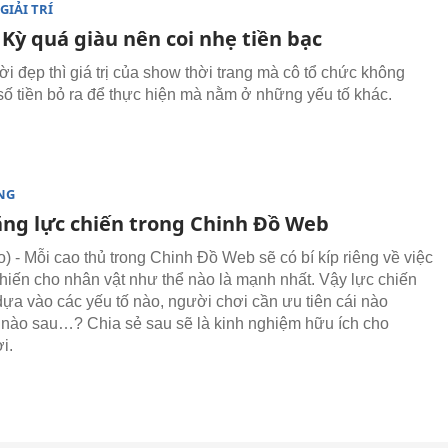
GIẢI TRÍ
Kỳ quá giàu nên coi nhẹ tiền bạc
i đẹp thì giá trị của show thời trang mà cô tổ chức không
 số tiền bỏ ra để thực hiện mà nằm ở những yếu tố khác.
NG
ăng lực chiến trong Chinh Đồ Web
 - Mỗi cao thủ trong Chinh Đồ Web sẽ có bí kíp riêng về việc
chiến cho nhân vật như thể nào là mạnh nhất. Vậy lực chiến
dựa vào các yếu tố nào, người chơi cần ưu tiên cái nào
i nào sau…? Chia sẻ sau sẽ là kinh nghiệm hữu ích cho
i.