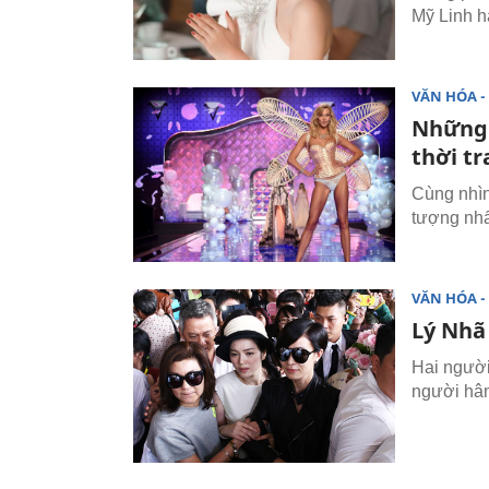
Mỹ Linh h
VĂN HÓA - 
Những t
thời tr
Cùng nhìn
tượng nhấ
VĂN HÓA - 
Lý Nhã
Hai người
người hâ