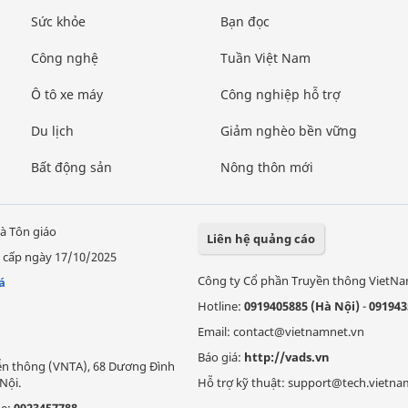
Sức khỏe
Bạn đọc
Công nghệ
Tuần Việt Nam
Ô tô xe máy
Công nghiệp hỗ trợ
Du lịch
Giảm nghèo bền vững
Bất động sản
Nông thôn mới
à Tôn giáo
Liên hệ quảng cáo
 cấp ngày 17/10/2025
Công ty Cổ phần Truyền thông VietN
á
Hotline:
0919405885 (Hà Nội)
-
091943
Email: contact@vietnamnet.vn
Báo giá:
http://vads.vn
Viễn thông (VNTA), 68 Dương Đình
Nội.
Hỗ trợ kỹ thuật: support@tech.vietna
ne:
0923457788