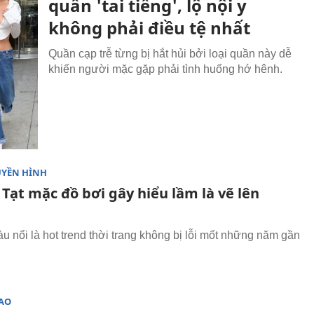
quần 'tai tiếng', lộ nội y
không phải điều tệ nhất
Quần cạp trễ từng bị hắt hủi bởi loại quần này dễ
khiến người mặc gặp phải tình huống hớ hênh.
UYỀN HÌNH
Tạt mặc đồ bơi gây hiểu lầm là vẽ lên
u nổi là hot trend thời trang không bị lỗi mốt những năm gần
SAO