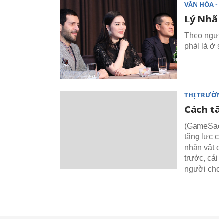
VĂN HÓA - 
Lý Nhã 
Theo ngườ
phải là ở
THỊ TRƯỜ
Cách t
(GameSao)
tăng lực 
nhân vật 
trước, cá
người chơ