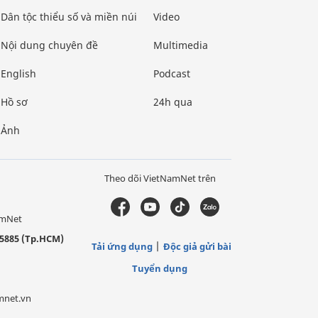
Dân tộc thiểu số và miền núi
Video
Nội dung chuyên đề
Multimedia
English
Podcast
Hồ sơ
24h qua
Ảnh
Theo dõi VietNamNet trên
amNet
5885 (Tp.HCM)
Tải ứng dụng
Độc giả gửi bài
Tuyển dụng
mnet.vn