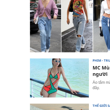
PHIM - TR
MC Mù 
người
Áo tắm mà
đây.
THẾ GIỚI 