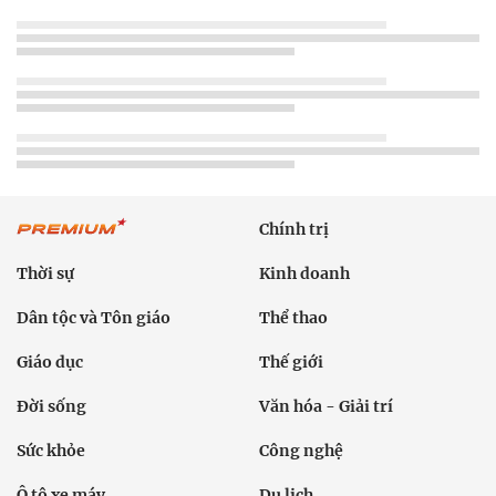
Chính trị
Thời sự
Kinh doanh
Dân tộc và Tôn giáo
Thể thao
Giáo dục
Thế giới
Đời sống
Văn hóa - Giải trí
Sức khỏe
Công nghệ
Ô tô xe máy
Du lịch