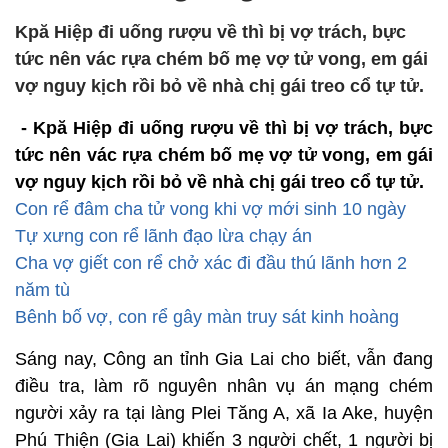
Kpă Hiệp đi uống rượu về thì bị vợ trách, bực
tức nên vác rựa chém bố mẹ vợ tử vong, em gái
vợ nguy kịch rồi bỏ về nhà chị gái treo cổ tự tử.
- Kpă Hiệp đi uống rượu về thì bị vợ trách, bực
tức nên vác rựa chém bố mẹ vợ tử vong, em gái
vợ nguy kịch rồi bỏ về nhà chị gái treo cổ tự tử.
Con rể đâm cha tử vong khi vợ mới sinh 10 ngày
Tự xưng con rể lãnh đạo lừa chạy án
Cha vợ giết con rể chở xác đi đầu thú lãnh hơn 2
năm tù
Bênh bố vợ, con rể gây màn truy sát kinh hoàng
Sáng nay, Công an tỉnh Gia Lai cho biết, vẫn đang
điều tra, làm rõ nguyên nhân vụ án mạng chém
người xảy ra tại làng Plei Tăng A, xã Ia Ake, huyện
Phú Thiện (Gia Lai) khiến 3 người chết, 1 người bị