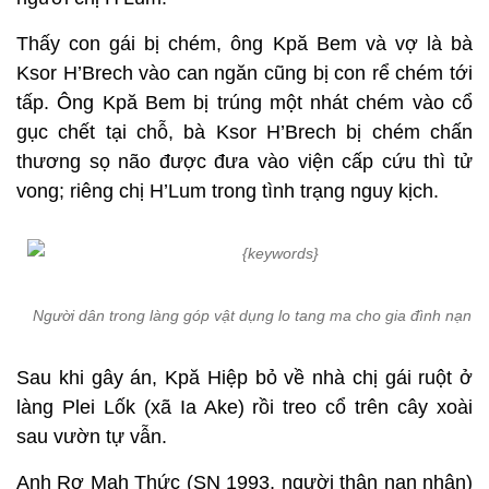
Thấy con gái bị chém, ông Kpă Bem và vợ là bà
Ksor H’Brech vào can ngăn cũng bị con rể chém tới
tấp. Ông Kpă Bem bị trúng một nhát chém vào cổ
gục chết tại chỗ, bà Ksor H’Brech bị chém chấn
thương sọ não được đưa vào viện cấp cứu thì tử
vong; riêng chị H’Lum trong tình trạng nguy kịch.
Người dân trong làng góp vật dụng lo tang ma cho gia đình nạn 
Sau khi gây án, Kpă Hiệp bỏ về nhà chị gái ruột ở
làng Plei Lốk (xã Ia Ake) rồi treo cổ trên cây xoài
sau vườn tự vẫn.
Anh Rơ Mah Thức (SN 1993, người thân nạn nhân)