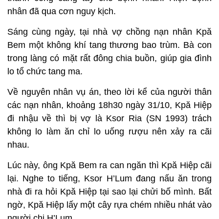
nhân đã qua cơn nguy kịch.
Sáng cùng ngày, tại nhà vợ chồng nạn nhân Kpă
Bem một không khí tang thương bao trùm. Bà con
trong làng có mặt rất đông chia buồn, giúp gia đình
lo tổ chức tang ma.
Về nguyên nhân vụ án, theo lời kể của người thân
các nạn nhân, khoảng 18h30 ngày 31/10, Kpă Hiệp
đi nhậu về thì bị vợ là Ksor Ria (SN 1993) trách
không lo làm ăn chỉ lo uống rượu nên xảy ra cãi
nhau.
Lúc này, ông Kpă Bem ra can ngăn thì Kpă Hiệp cãi
lại. Nghe to tiếng, Ksor H’Lum đang nấu ăn trong
nhà đi ra hỏi Kpă Hiệp tại sao lại chửi bố mình. Bất
ngờ, Kpă Hiệp lấy một cây rựa chém nhiều nhát vào
người chị H’Lum.