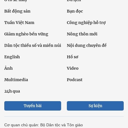
Bất động sản
Bạn đọc
Tuần Việt Nam
Công nghiệp hỗ trợ
Giảm nghèo bền vững
Nông thôn mới
Dân tộc thiểu số và miền núi
Nội dung chuyên đề
English
Hồ sơ
Ảnh
Video
Multimedia
Podcast
24h qua
Tuyến bài
Sự kiện
Cơ quan chủ quản: Bộ Dân tộc và Tôn giáo