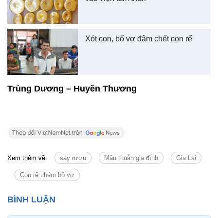
Xót con, bố vợ đâm chết con rể
Trùng Dương – Huyền Thương
Xem thêm về:
say rượu
Mâu thuẫn gia đình
Gia Lai
Con rể chém bố vợ