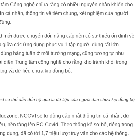
ng tâm Công nghệ chỉ ra rằng có nhiều nguyên nhân khiến cho
tin cá nhân, thông tin về tiêm chủng, xét nghiệm của người
đúng.
id mới được chuyển đổi, nâng cấp nên có sự thiếu ổn định về
ấp giữa các ứng dụng phục vụ 1 tập người dùng rất lớn –
ời dùng hàng tuần ở môi trường mạng, cũng tương tự như
ại diện Trung tâm công nghệ cho rằng khó tránh khỏi trong
ăng và dữ liệu chưa kịp đồng bộ.
d có thể dẫn đến hệ quả là dữ liệu của người dân chưa kịp đồng bộ.
luezone, NCOVI sẽ tự động cập nhật thông tin cá nhân, dữ
iệu, nền tảng lên PC-Covid. Theo thống kê sơ bộ, riêng trong
g dụng, đã có tới 1,7 triệu lượt truy vấn cho các hệ thống.