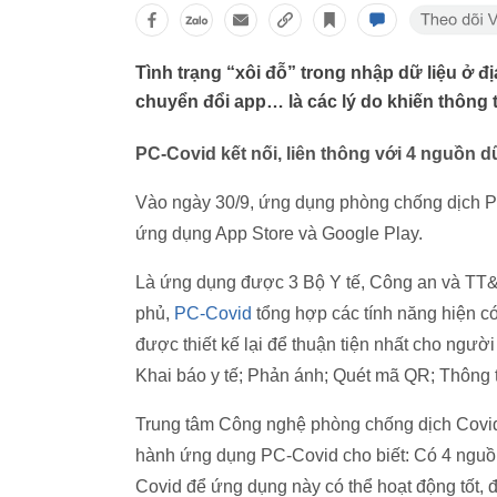
Tình trạng “xôi đỗ” trong nhập dữ liệu ở đ
chuyển đổi app… là các lý do khiến thông t
PC-Covid kết nối, liên thông với 4 nguồn dữ
Vào ngày 30/9, ứng dụng phòng chống dịch P
ứng dụng App Store và Google Play.
Là ứng dụng được 3 Bộ Y tế, Công an và TT&T
phủ,
PC-Covid
tổng hợp các tính năng hiện 
được thiết kế lại để thuận tiện nhất cho ngườ
Khai báo y tế; Phản ánh; Quét mã QR; Thông ti
Trung tâm Công nghệ phòng chống dịch Covid
hành ứng dụng PC-Covid cho biết: Có 4 nguồn 
Covid để ứng dụng này có thể hoạt động tốt,