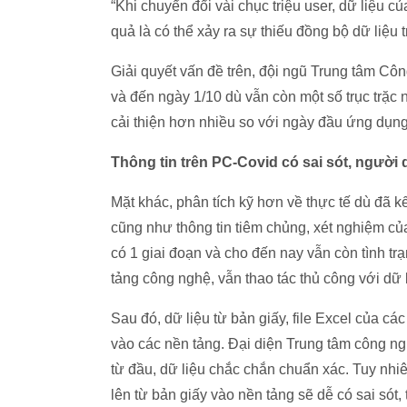
“Khi chuyển đổi vài chục triệu user, dữ liệu c
quả là có thể xảy ra sự thiếu đồng bộ dữ liệu 
Giải quyết vấn đề trên, đội ngũ Trung tâm Cô
và đến ngày 1/10 dù vẫn còn một số trục trặc
cải thiện hơn nhiều so với ngày đầu ứng dụn
Thông tin trên PC-Covid có sai sót, người 
Mặt khác, phân tích kỹ hơn về thực tế dù đã kế
cũng như thông tin tiêm chủng, xét nghiệm củ
có 1 giai đoạn và cho đến nay vẫn còn tình t
tảng công nghệ, vẫn thao tác thủ công với dữ li
Sau đó, dữ liệu từ bản giấy, file Excel của c
vào các nền tảng. Đại diện Trung tâm công n
từ đầu, dữ liệu chắc chắn chuẩn xác. Tuy nhiê
lên từ bản giấy vào nền tảng sẽ dễ có sai sót, 