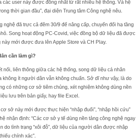
ủa các user này được đồng nhất từ rất nhiều hệ thống. Và hệ
trong thời gian đầu”
, đại diện Trung tâm Công nghệ nêu.
ng nghệ đã trực cả đêm 30/9 để nâng cấp, chuyển đổi hạ tầng
 nhỏ. Song hoạt động PC-Covid, việc đồng bộ dữ liệu đã được
g này mới được đưa lên Apple Store và CH Play.
dân cần làm gì?
t nối, liên thông giữa các hệ thống, song dữ liệu cá nhân
a không ít người dân vẫn không chuẩn. Sở dĩ như vậy, là do
rạng có những cơ sở tiêm chủng, xét nghiệm không dùng nền
ệu lưu trên bản giấy, hay file Excel.
ác cơ sở này mới được thực hiện “nhập đuổi”, “nhập hồi cứu”
ghệ nhận định:
“Các cơ sở y tế dùng nền tảng công nghệ ngay
n do tình trạng “xôi đỗ”, dữ liệu của người dân được nhập
thiếu chính xác”
.