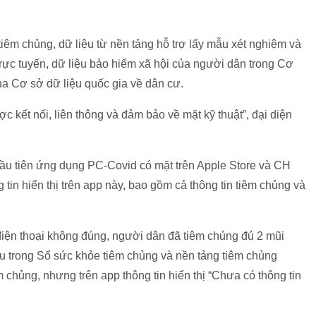
 tiêm chủng, dữ liệu từ nền tảng hỗ trợ lấy mẫu xét nghiệm và
 trực tuyến, dữ liệu bảo hiểm xã hội của người dân trong Cơ
ủa Cơ sở dữ liệu quốc gia về dân cư.
ợc kết nối, liên thông và đảm bảo về mặt kỹ thuật”,
đại diện
 đầu tiên ứng dụng PC-Covid có mặt trên Apple Store và CH
 tin hiển thị trên app này, bao gồm cả thông tin tiêm chủng và
điện thoại không đúng, người dân đã tiêm chủng đủ 2 mũi
iệu trong Sổ sức khỏe tiêm chủng và nền tảng tiêm chủng
chủng, nhưng trên app thông tin hiển thị “Chưa có thông tin