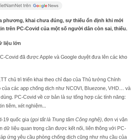
ịa phương, khai chưa đúng, sự thiếu ổn định khi mới
in trên PC-Covid của một số người dân còn sai, thiếu.
 liệu lớn
C-Covid đã được Apple và Google duyệt đưa lên các kho
T chủ trì triển khai theo chỉ đạo của Thủ tướng Chính
có của các app chống dịch như NCOVI, Bluezone, VHD… và
i dùng. PC-Covid về cơ bản là sự tổng hợp các tính năng:
n tiêm, xét nghiệm...
-19 quốc gia (
gọi tắt là Trung tâm Công nghệ)
, đơn vị vận
dữ liệu quan trọng cần được kết nối, liên thông với PC-
 đáp ứng yêu cầu phòng chống dịch cũng như nhu cầu của