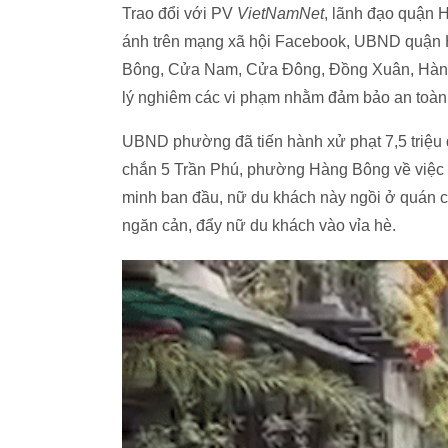
Trao đổi với PV
VietNamNet
, lãnh đạo quận H
ánh trên mạng xã hội Facebook, UBND quận
Bông, Cửa Nam, Cửa Đông, Đồng Xuân, Hàng M
lý nghiêm các vi phạm nhằm đảm bảo an toàn 
UBND phường đã tiến hành xử phạt 7,5 triệu đ
chắn 5 Trần Phú, phường Hàng Bông về việc k
minh ban đầu, nữ du khách này ngồi ở quán c
ngăn cản, đẩy nữ du khách vào vỉa hè.