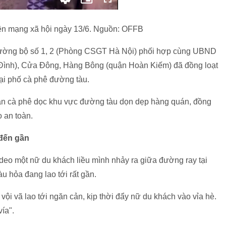
rên mạng xã hội ngày 13/6. Nguồn: OFFB
 đường bộ số 1, 2 (Phòng CSGT Hà Nội) phối hợp cùng UBND
Đình), Cửa Đông, Hàng Bông (quận Hoàn Kiếm) đã đồng loạt
tại phố cà phê đường tàu.
n cà phê dọc khu vực đường tàu dọn dẹp hàng quán, đồng
 an toàn.
 đến gần
deo một nữ du khách liều mình nhảy ra giữa đường ray tại
u hỏa đang lao tới rất gần.
i vã lao tới ngăn cản, kịp thời đẩy nữ du khách vào vỉa hè.
ía".