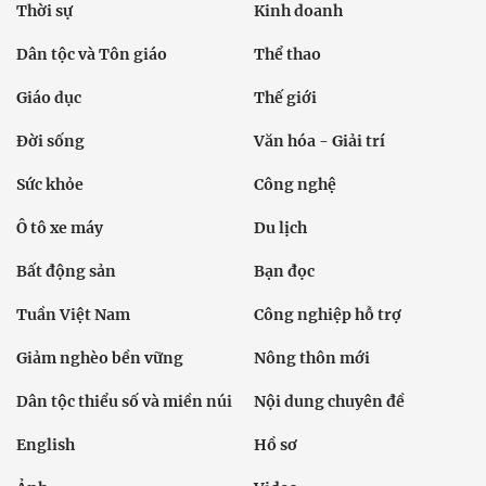
Thời sự
Kinh doanh
Dân tộc và Tôn giáo
Thể thao
Giáo dục
Thế giới
Đời sống
Văn hóa - Giải trí
Sức khỏe
Công nghệ
Ô tô xe máy
Du lịch
Bất động sản
Bạn đọc
Tuần Việt Nam
Công nghiệp hỗ trợ
Giảm nghèo bền vững
Nông thôn mới
Dân tộc thiểu số và miền núi
Nội dung chuyên đề
English
Hồ sơ