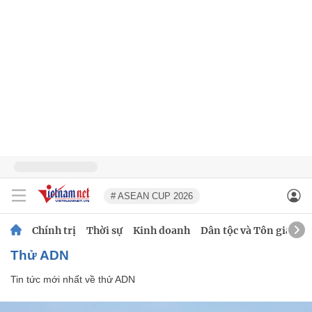
# ASEAN CUP 2026
Chính trị
Thời sự
Kinh doanh
Dân tộc và Tôn giáo
thử ADN
Tin tức mới nhất về
thử ADN