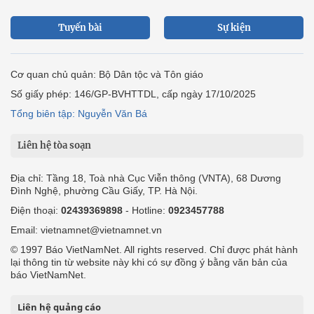
Tuyến bài
Sự kiện
Cơ quan chủ quản: Bộ Dân tộc và Tôn giáo
Số giấy phép: 146/GP-BVHTTDL, cấp ngày 17/10/2025
Tổng biên tập: Nguyễn Văn Bá
Liên hệ tòa soạn
Địa chỉ: Tầng 18, Toà nhà Cục Viễn thông (VNTA), 68 Dương
Đình Nghệ, phường Cầu Giấy, TP. Hà Nội.
Điện thoại:
02439369898
- Hotline:
0923457788
Email: vietnamnet@vietnamnet.vn
© 1997 Báo VietNamNet. All rights reserved. Chỉ được phát hành
lại thông tin từ website này khi có sự đồng ý bằng văn bản của
báo VietNamNet.
Liên hệ quảng cáo