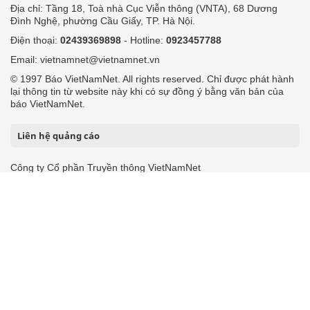
Địa chỉ: Tầng 18, Toà nhà Cục Viễn thông (VNTA), 68 Dương
Đình Nghệ, phường Cầu Giấy, TP. Hà Nội.
Điện thoại:
02439369898
- Hotline:
0923457788
Email: vietnamnet@vietnamnet.vn
© 1997 Báo VietNamNet. All rights reserved. Chỉ được phát hành
lại thông tin từ website này khi có sự đồng ý bằng văn bản của
báo VietNamNet.
Liên hệ quảng cáo
Công ty Cổ phần Truyền thông VietNamNet
0919405885 (Hà Nội)
0919435885 (Tp.HCM)
Hotline:
-
Email: contact@vietnamnet.vn
http://vads.vn
Báo giá:
Hỗ trợ kỹ thuật: support@tech.vietnamnet.vn
Tải ứng dụng
Độc giả gửi bài
Tuyển dụng