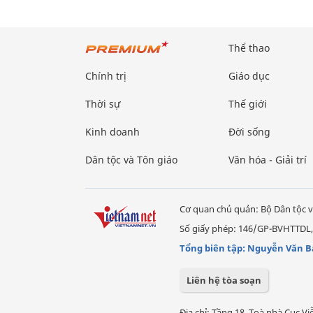
Thể thao
Chính trị
Giáo dục
Thời sự
Thế giới
Kinh doanh
Đời sống
Dân tộc và Tôn giáo
Văn hóa - Giải trí
Cơ quan chủ quản: Bộ Dân tộc v
Số giấy phép: 146/GP-BVHTTDL,
Tổng biên tập: Nguyễn Văn B
Liên hệ tòa soạn
Địa chỉ: Tầng 18, Toà nhà Cục 