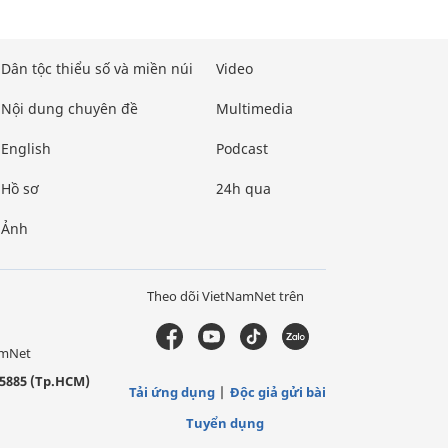
Dân tộc thiểu số và miền núi
Video
Nội dung chuyên đề
Multimedia
English
Podcast
Hồ sơ
24h qua
Ảnh
Theo dõi VietNamNet trên
amNet
5885 (Tp.HCM)
Tải ứng dụng
Độc giả gửi bài
Tuyển dụng