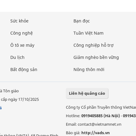
Sức khỏe
Bạn đọc
Công nghệ
Tuần Việt Nam
Ô tô xe máy
Công nghiệp hỗ trợ
Du lịch
Giảm nghèo bền vững
Bất động sản
Nông thôn mới
à Tôn giáo
Liên hệ quảng cáo
 cấp ngày 17/10/2025
Công ty Cổ phần Truyền thông VietN
á
Hotline:
0919405885 (Hà Nội)
-
091943
Email: contact@vietnamnet.vn
Báo giá:
http://vads.vn
Viễn thông (VNTA), 68 Dương Đình