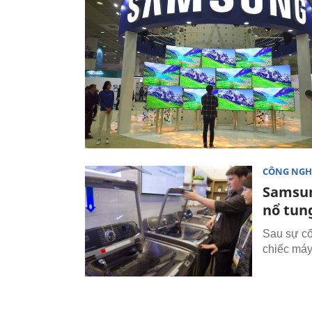
CÔNG NGH
Samsun
nổ tun
Sau sự cố 
chiếc máy 