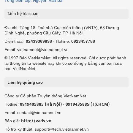
Tổng biên tập: Nguyễn Văn Bá
Liên hệ tòa soạn
Địa chỉ: Tầng 18, Toà nhà Cục Viễn thông (VNTA), 68 Dương
Đình Nghệ, phường Cầu Giấy, TP. Hà Nội.
Điện thoại:
02439369898
- Hotline:
0923457788
Email: vietnamnet@vietnamnet.vn
© 1997 Báo VietNamNet. All rights reserved. Chỉ được phát hành
lại thông tin từ website này khi có sự đồng ý bằng văn bản của
báo VietNamNet.
Liên hệ quảng cáo
Công ty Cổ phần Truyền thông VietNamNet
0919405885 (Hà Nội)
0919435885 (Tp.HCM)
Hotline:
-
Email: contact@vietnamnet.vn
http://vads.vn
Báo giá:
Hỗ trợ kỹ thuật: support@tech.vietnamnet.vn