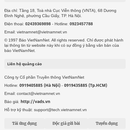
Địa chỉ: Tầng 18, Toà nhà Cục Viễn thông (VNTA), 68 Dương
Đình Nghệ, phường Cầu Giấy, TP. Hà Nội.
Điện thoại:
02439369898
- Hotline:
0923457788
Email: vietnamnet@vietnamnet.vn
© 1997 Báo VietNamNet. All rights reserved. Chỉ được phát hành
lại thông tin từ website này khi có sự đồng ý bằng văn bản của
báo VietNamNet.
Liên hệ quảng cáo
Công ty Cổ phần Truyền thông VietNamNet
0919405885 (Hà Nội)
0919435885 (Tp.HCM)
Hotline:
-
Email: contact@vietnamnet.vn
http://vads.vn
Báo giá:
Hỗ trợ kỹ thuật: support@tech.vietnamnet.vn
Tải ứng dụng
Độc giả gửi bài
Tuyển dụng