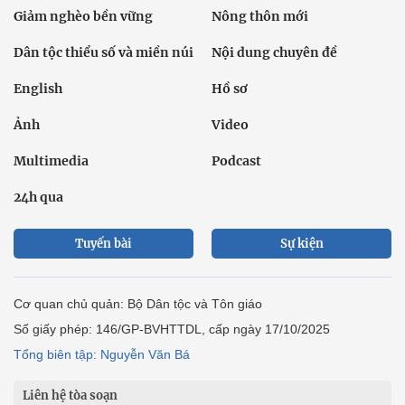
Giảm nghèo bền vững
Nông thôn mới
Dân tộc thiểu số và miền núi
Nội dung chuyên đề
English
Hồ sơ
Ảnh
Video
Multimedia
Podcast
24h qua
Tuyến bài
Sự kiện
Cơ quan chủ quản: Bộ Dân tộc và Tôn giáo
Số giấy phép: 146/GP-BVHTTDL, cấp ngày 17/10/2025
Tổng biên tập: Nguyễn Văn Bá
Liên hệ tòa soạn